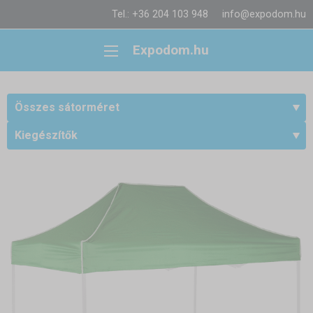
Tel.: +36 204 103 948
info@expodom.hu
Expodom.hu
Összes sátorméret
Kiegészítők