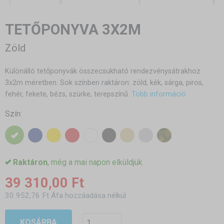
TETŐPONYVA 3X2M
Zöld
Különálló tetőponyvák összecsukható rendezvénysátrakhoz
3x2m méretben. Sok színben raktáron: zöld, kék, sárga, piros,
fehér, fekete, bézs, szürke, terepszínű.
Több információ
Szín:
Raktáron
, még a mai napon elküldjük
39 310,00 Ft
30 952,76 Ft Áfa hozzáadása nélkül
KOSÁRBA