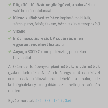
Rögzítés tépőzár segítségével
, a sátorvázhoz
való hozzácsatolással
Kilenc különböző színben
kapható: zöld, kék,
sárga, piros, fehér, fekete, bézs, szürke, terepszínű
Vízálló
Erős napsütés, eső, UV sugárzás ellen
egyaránt védelmet biztosíti
Anyaga
800D Oxford poliészter, poliuretán
bevonattal
A 3x2m-es tetőponyva
piaci sátrak, eladó sátrak
gyakori tartozéka. A sátortető egyszerű cseréjével
nem csak változatossá tehető a sátor, de
költséghatékony megoldás az esetleges sérülés
esetén.
Egyéb méretek:
2x2
,
3x3
,
3x4,5
,
3x6