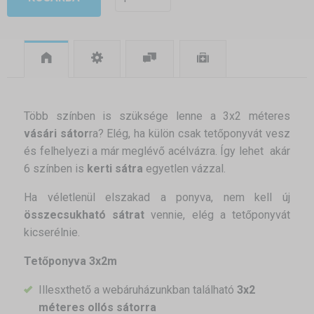
Több színben is szüksége lenne a 3x2 méteres
vásári sátor
ra? Elég, ha külön csak tetőponyvát vesz
és felhelyezi a már meglévő acélvázra. Így lehet akár
6 színben is
kerti sátra
egyetlen vázzal.
Ha véletlenül elszakad a ponyva, nem kell új
összecsukható sátrat
vennie, elég a tetőponyvát
kicserélnie.
Tetőponyva 3x2m
Illesxthető a webáruházunkban található
3x2
méteres ollós sátorra