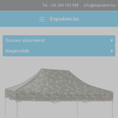
Tel.: +36 204 103 948
info@expodom.hu
Expodom.hu
Összes sátorméret
Kiegészítők