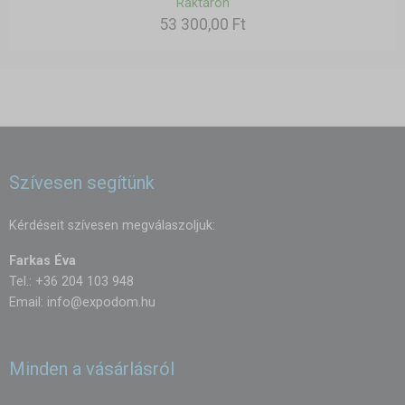
Raktáron
53 300,00 Ft
Szívesen segítünk
Kérdéseit szívesen megválaszoljuk:
Farkas Éva
Tel.: +36 204 103 948
Email:
info@expodom.hu
Minden a vásárlásról