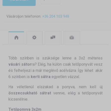
Vásároljon telefonon:
+36 204 103 948
Több színben is szüksége lenne a 3x2 méteres
vásári sátor
ra? Elég, ha külön csak tetőponyvát vesz
és felhelyezi a már meglévő acélvázra. Így lehet akár
6 színben is
kerti sátra
egyetlen vázzal.
Ha véletlenül elszakad a ponyva, nem kell új
összecsukható sátrat
vennie, elég a tetőponyvát
kicserélnie.
Tetőponyva 3x2m