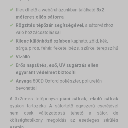
Illesxthető a webáruházunkban található
3x2
méteres ollós sátorra
Rögzítés tépőzár segítségével
, a sátorvázhoz
való hozzácsatolással
Kilenc különböző színben
kapható: zöld, kék,
sárga, piros, fehér, fekete, bézs, szürke, terepszínű
Vízálló
Erős napsütés, eső, UV sugárzás ellen
egyaránt védelmet biztosíti
Anyaga
800D Oxford poliészter, poliuretán
bevonattal
A 3x2m-es tetőponyva
piaci sátrak, eladó sátrak
gyakori tartozéka. A sátortető egyszerű cseréjével
nem csak változatossá tehető a sátor, de
költséghatékony megoldás az esetleges sérülés
esetén.