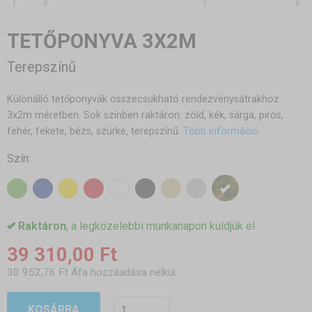
TETŐPONYVA 3X2M
Terepszínű
Különálló tetőponyvák összecsukható rendezvénysátrakhoz
3x2m méretben. Sok színben raktáron: zöld, kék, sárga, piros,
fehér, fekete, bézs, szürke, terepszínű.
Több információ
Szín:
Raktáron
, a legközelebbi munkanapon küldjük el
39 310,00 Ft
30 952,76 Ft Áfa hozzáadása nélkül
KOSÁRBA