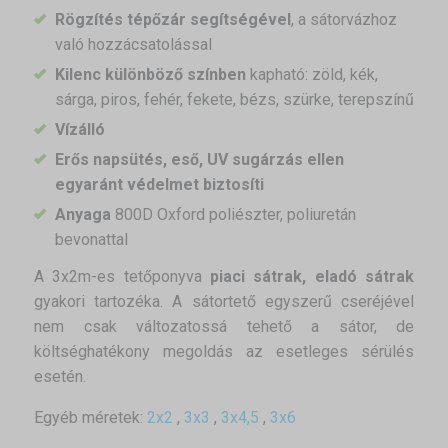
Rögzítés tépőzár segítségével
, a sátorvázhoz
való hozzácsatolással
Kilenc különböző színben
kapható: zöld, kék,
sárga, piros, fehér, fekete, bézs, szürke, terepszínű
Vízálló
Erős napsütés, eső, UV sugárzás ellen
egyaránt védelmet biztosíti
Anyaga
800D Oxford poliészter, poliuretán
bevonattal
A 3x2m-es tetőponyva
piaci sátrak, eladó sátrak
gyakori tartozéka. A sátortető egyszerű cseréjével
nem csak változatossá tehető a sátor, de
költséghatékony megoldás az esetleges sérülés
esetén.
Egyéb méretek:
2x2
,
3x3
,
3x4,5
,
3x6