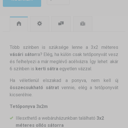
Több színben is szüksége lenne a 3x2 méteres
vásári sátor
ra? Elég, ha külön csak tetőponyvát vesz
és felhelyezi a már meglévő acélvázra. Így lehet akár
6 színben is
kerti sátra
egyetlen vázzal.
Ha véletlenül elszakad a ponyva, nem kell új
összecsukható sátrat
vennie, elég a tetőponyvát
kicserélnie.
Tetőponyva 3x2m
Illesxthető a webáruházunkban található
3x2
méteres ollós sátorra