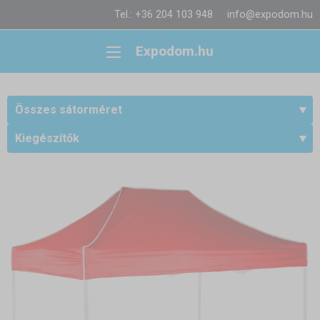
Tel.: +36 204 103 948
info@expodom.hu
Expodom.hu
Összes sátorméret
Kiegészítők