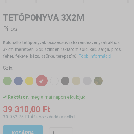
TETŐPONYVA 3X2M
Piros
Különálló tetőponyvák összecsukható rendezvénysátrakhoz
3x2m méretben. Sok színben raktáron: zöld, kék, sárga, piros,
fehér, fekete, bézs, szürke, terepszínű.
Több információ
Szín:
Raktáron
, még a mai napon elküldjük
39 310,00 Ft
30 952,76 Ft Áfa hozzáadása nélkül
KOSÁRBA