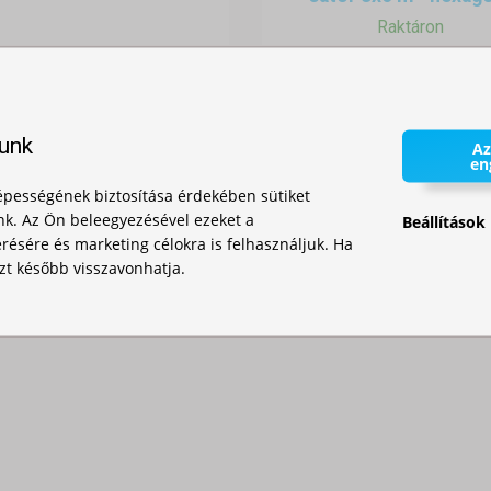
Raktáron
435 500,00 Ft
lunk
Az
en
pességének biztosítása érdekében sütiket
nk. Az Ön beleegyezésével ezeket a
Beállítások
ésére és marketing célokra is felhasználjuk. Ha
zt később visszavonhatja.