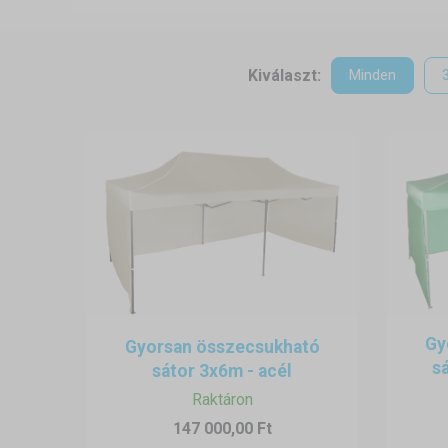
így ideális mobil garázsokká válh
Kiválaszt:
Minden
Gy
Gyorsan összecsukható
sá
sátor 3x6m - acél
Raktáron
147 000,00 Ft