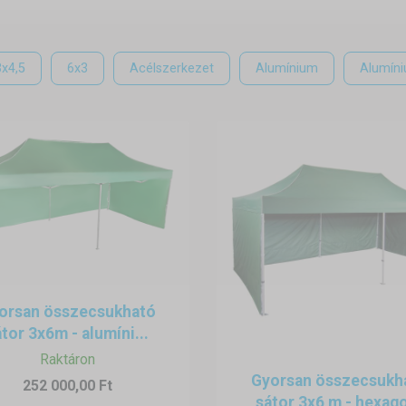
atnak.
3x4,5
6x3
Acélszerkezet
Alumínium
Alumín
orsan összecsukható
tor 3x6m - alumíni...
Raktáron
Gyorsan összecsukh
252 000,00 Ft
sátor 3x6 m - hexago