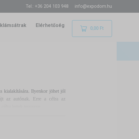
Tel.: +36 204 103 948
info@expodom.hu
klámsátrak
Elérhetőség
0,00 Ft
kialakítására. Ilyenkor jöhet jól
újt az autónak. Erre a célra az
 célra lettek tervezve.
i, hogy gyorsan telepítsük őket a
autó befogadására is alkalmasak –