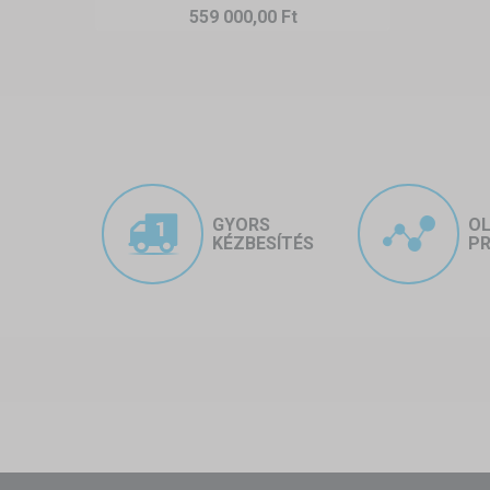
559 000,00 Ft
Milyen esetekben ideális egy il
1. Ideiglenes vagy szezonális v
Ha az autót csak átmenetileg kell
autók téli pihentetése) –, az össz
2. Hétvégi házakhoz, nyaralók
Olyan helyeken, ahol nincs álland
pillanatok alatt felállítható, és h
GYORS
O
KÉZBESÍTÉS
PR
3. Építkezések és ideiglenes hel
Sok szakember használ mobil sá
mezőgazdasági területeken.
4. Különleges eseményekhez:
Autós találkozók, versenyek, ki
egyszerre nyújtanak árnyékot és e
A mobil garázsként használt par
Gyors telepítés:
percek alatt