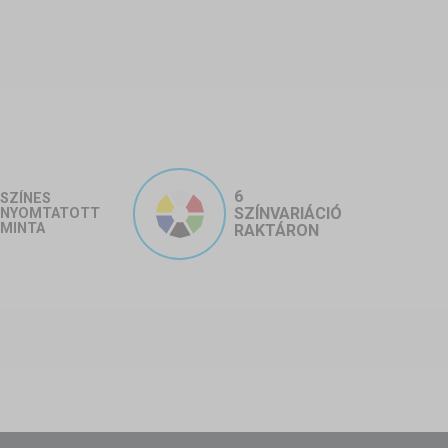
ális használat esetén (pl. veterán
nap, eső, jégeső), egy sátorgarázs
6
SZÍNES
SZÍNVARIÁCIÓ
NYOMTATOTT
MINTA
RAKTÁRON
építkezéseken, ipari udvarokon,
ran használnak sátrakat, amelyek