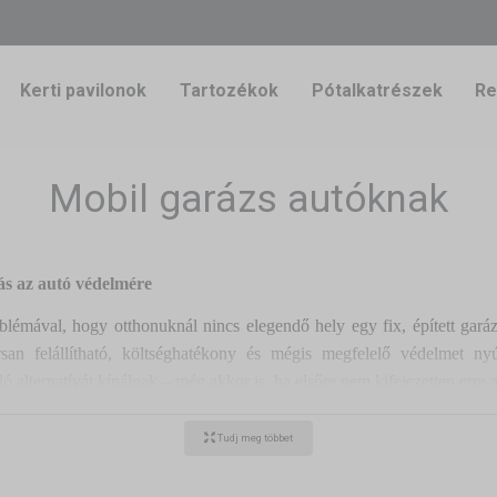
Kerti pavilonok
Tartozékok
Pótalkatrészek
Re
Mobil garázs autóknak
s az autó védelmére
émával, hogy otthonuknál nincs elegendő hely egy fix, épített garázs 
san felállítható, költséghatékony és mégis megfelelő védelmet ny
ó alternatívát kínálnak – még akkor is, ha elsőre nem kifejezetten erre a
ukható parti sátor autó garázsnak?
Tudj meg többet
 könnyű, mégis stabil szerkezettel rendelkeznek, amely lehetővé tesz
glenes helyszíneken. A
nagyobb méretű parti sátrak
akár egy teljes 