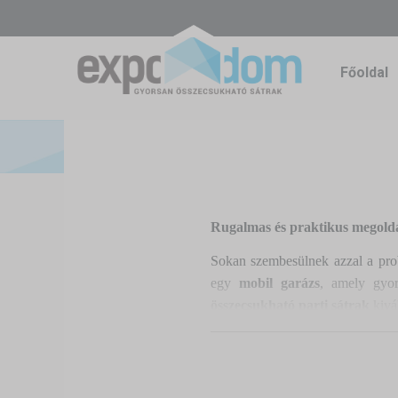
Főoldal
Rugalmas és praktikus megoldá
Sokan szembesülnek azzal a probl
egy
mobil garázs
, amely gyor
összecsukható parti sátrak
kivál
Miért jó választás egy összecs
Az összecsukható (pop-up) sátrak
kertben, udvaron vagy akár idei