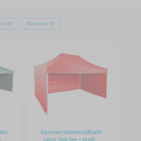
ium 40
Alumínium 50
ató
Gyorsan összecsukható
...
sátor 3x4,5m – profi...