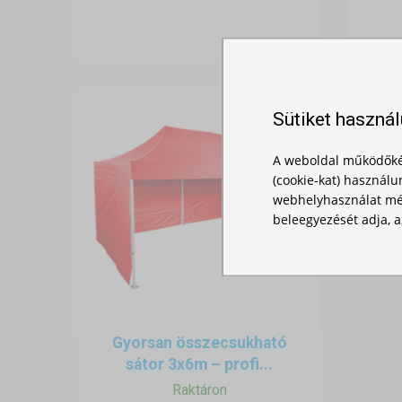
Sütiket haszná
A weboldal működőké
(cookie-kat) használu
webhelyhasználat mér
beleegyezését adja, a
Gyorsan összecsukható
sátor 3x6m – profi...
Raktáron