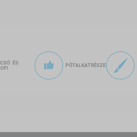
yen sátor autók tárolására?
édelem:
 védeni – például egy nyaralóhelyen, építkezés ideje alatt vagy szezon
ecsukható sátor ideális megoldás.
hoz:
ó garázs, de szeretnénk az autót védeni az időjárás viszontagságaitól (
asználaton kívül kis helyen tárolható.
LCSÓ ÉS
PÓTALKATRÉSZEK
OFI
yszínek:
trakat munkahelyi parkolónak vagy ideiglenes gépjárműtárolásra 
állítások alkalmával a járművek védelme és bemutatása érdekében gyak
ső elleni védelmet.
ti sátor előnyei
 felállítható, nem igényel alapozást vagy építkezést.