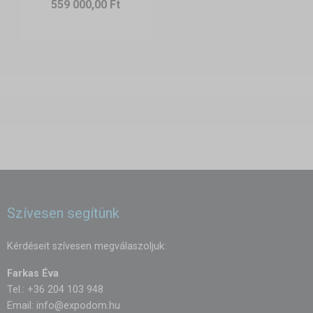
559 000,00 Ft
Szívesen segítünk
Kérdéseit szívesen megválaszoljuk:
Farkas Éva
Tel.: +36 204 103 948
Email:
info@expodom.hu