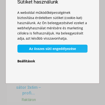
Sütiket használunk
Raktáron
Raktáron
Ha azt szeretné, hogy a legközelebbi autókiállításon a
megjelenése
benyomást keltsen és maximális figyelmet
389 900,00 Ft
429 000,00 Ft
A weboldal működőképességének
vonzzon
, egy
mobil sátor
professzionális nyomtatással és
biztosítása érdekében sütiket (cookie-kat)
kiegészítőkkel olyan befektetés, amely
sokszorosan megtérül
.
használunk. Az Ön beleegyezésével ezeket a
webhelyhasználat mérésére és marketing
célokra is felhasználjuk. Ha beleegyezését
adja, azt később visszavonhatja.
Az összes süti engedélyezése
Beállítások
Gyorsan
összecsukható
sátor 3x6m –
profi...
Raktáron