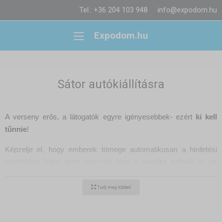
Tel.: +36 204 103 948
info@expodom.hu
Expodom.hu
Sátor autókiállításra
A verseny erős, a látogatók egyre igényesebbek- ezért
ki kell
tűnnie
!
Képzelje el, hogy emberek tömege automatikusan a hirdetési
standjához indul, mert vonzzák őket a
merész színek
és az
igényes nyomtatás
. Egy sátor, végtelen lehetőségek - mert
minden autóbemutató más, és szüksége van egy
alkalmazkodó
Tudj meg többet
térre.
Miért a
hordozható összecsukható sátrak
a legjobb megoldás