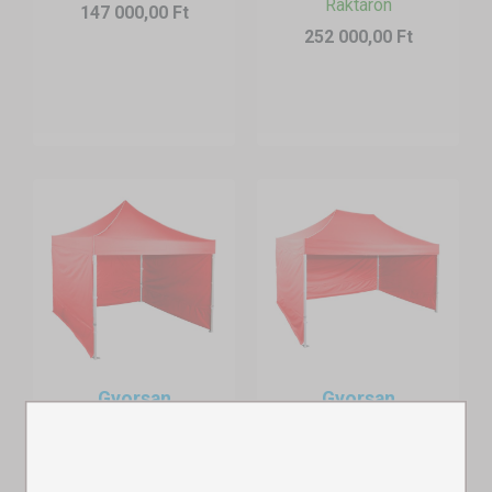
ideálisak, ha gyakran változtatja a sátor helyét. Amennyiben ezt
Raktáron
147 000,00 Ft
választja, időt és energiát takaríthat meg.
252 000,00 Ft
●
Univerzális
-
bármilyen környezetbe
illeszkedik – legyen szó
napsütötte kinti térről, vagy kiállítóteremről.
●
Helytakarékos
- összecsukás után minimális helyet foglal el,
ezt tárolás és szállítás közben egyaránt értékelni fogja.
Sátor nyomtatással és zászlókkal
Ha azt szeretné, hogy márkája feltűnjön és a látogatók
emlékezetében maradjon, egy
nyomtatott sátor
elengedhetetlen.
●
Logó és szlogen
-
jól látható
a sátor tetején, vagy oldalfalán.
●
Zászlók sátrakhoz
- olyan kiegészítő, amely erősíti a stand
Gyorsan
Gyorsan
láthatóságát és növeli a járókelők érdeklődését. a sátor és a
összecsukható
összecsukható
zászlók kombinációja olyan teljes vizuális identitást hoz létre,
sátor 3x3m – profi
sátor 3x4,5m –
amelyre mindenki emlékezni fog.
h...
profi...