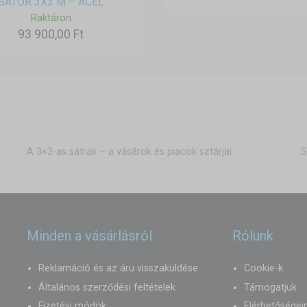
SÁTOR 3X3 M – ACÉL
Raktáron
93 900,00 Ft
A 3×3-as sátrak – a vásárok és piacok sztárjai
S
Minden a vásárlásról
Rólunk
Reklamáció és az áru visszaküldése
Cookie-k
Általános szerződési feltételek
Támogatjuk
Fizetési módok
Elérhetőségei