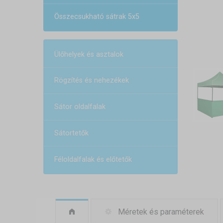
Összecsukható sátrak 5x5
Ülőhelyek és asztalok
Rögzítés és nehezékek
Sátor oldalfalak
Sátortetők
Féloldalfalak és előtetők
Méretek és paraméterek