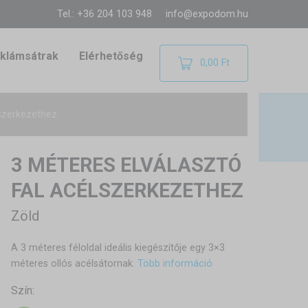
Tel.: +36 204 103 948
info@expodom.hu
klámsátrak
Elérhetőség
0,00 Ft
lszerkezethez
3 MÉTERES ELVÁLASZTÓ
FAL ACÉLSZERKEZETHEZ
Zöld
A 3 méteres féloldal ideális kiegészítője egy 3×3
méteres ollós acélsátornak.
Több információ
Szín: