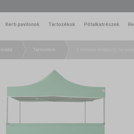
Kerti pavilonok
Tartozékok
Pótalkatrészek
Re
Főoldal
Tartozékok
3 méteres elválasztó fal acé