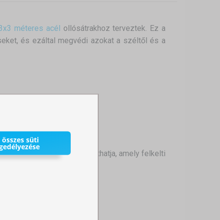
3x3 méteres acél
ollósátrakhoz terveztek. Ez a
éseket, és ezáltal megvédi azokat a széltől és a
t magasságához.
 összes süti
gedélyezése
 bármilyen grafikával nyomtathatja, amely felkelti