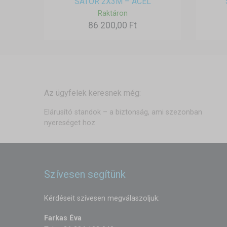
SÁTOR 2X3M – ACÉL
Raktáron
86 200,00 Ft
Az ügyfelek keresnek még:
Elárusító standok – a biztonság, ami szezonban
nyereséget hoz
Szívesen segítünk
Kérdéseit szívesen megválaszoljuk:
Farkas Éva