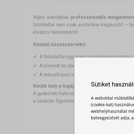
Adjon standjának
professzionális megjelené
féloldalfal nem csak esztétikai kiegészítő – be
kíváncsi tekintetektől.
Könnyű összeszerelés:
A féloldalfal egy masszív alumínium keretre c
A ponyvát az alagúton keresztül vezetik át, 
A teleszkópos mechanizmusnak köszönhetően 
Sütiket haszná
Kiváló hely a logójának:
A gyakorlati funkció mellett a féloldalfal lehető
A weboldal működőké
a vásárlók figyelmét.
(cookie-kat) használu
webhelyhasználat mér
beleegyezését adja, a