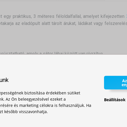
s
t egy praktikus, 3 méteres féloldalfallal, amelyet kifejezetten
takarja az eladópult alatt tárolt árukat, ládákat vagy felszerel
súsztatható, amely a sátor lábai között van rögzítve.
és két konzol segítségével rögzítik a szerkezethez.
a rúd magasságát állíthatja, így könnyen alkalmazkodik a pul
lunk
Az
en
séget kínál a láthatóság növelésére is – logóval, szlogennel vagy
pességének biztosítása érdekében sütiket
nk. Az Ön beleegyezésével ezeket a
Beállítások
ésére és marketing célokra is felhasználjuk. Ha
zt később visszavonhatja.