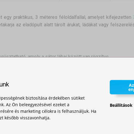
s
t egy praktikus, 3 méteres féloldalfallal, amelyet kifejezetten
takarja az eladópult alatt tárolt árukat, ládákat vagy felszerel
súsztatható, amely a sátor lábai között van rögzítve.
és két konzol segítségével rögzítik a szerkezethez.
a rúd magasságát állíthatja, így könnyen alkalmazkodik a pul
lunk
Az
en
séget kínál a láthatóság növelésére is – logóval, szlogennel vagy
pességének biztosítása érdekében sütiket
nk. Az Ön beleegyezésével ezeket a
Beállítások
ésére és marketing célokra is felhasználjuk. Ha
zt később visszavonhatja.