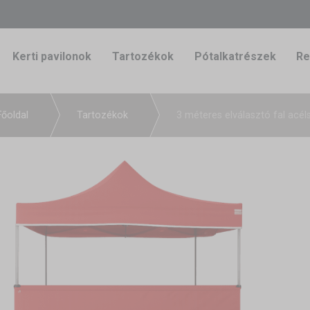
Kerti pavilonok
Tartozékok
Pótalkatrészek
Re
Főoldal
Tartozékok
3 méteres elválasztó fal acé