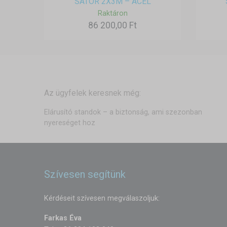
SÁTOR 2X3M – ACÉL
Raktáron
86 200,00 Ft
Az ügyfelek keresnek még:
Elárusító standok – a biztonság, ami szezonban
nyereséget hoz
Szívesen segítünk
Kérdéseit szívesen megválaszoljuk:
Farkas Éva