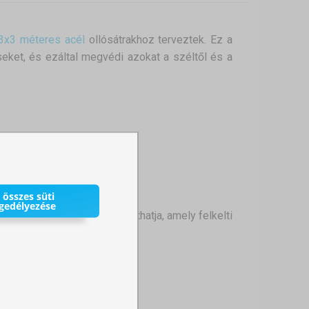
3x3 méteres acél
ollósátrakhoz terveztek. Ez a
éseket, és ezáltal megvédi azokat a széltől és a
t magasságához.
 összes süti
gedélyezése
 bármilyen grafikával nyomtathatja, amely felkelti