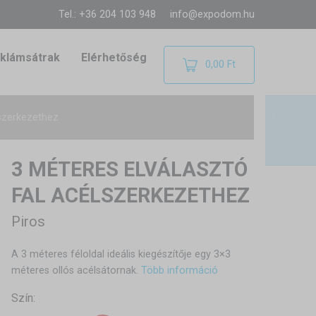
Tel.: +36 204 103 948
info@expodom.hu
klámsátrak
Elérhetőség
0,00 Ft
lszerkezethez
3 MÉTERES ELVÁLASZTÓ
FAL ACÉLSZERKEZETHEZ
Piros
A 3 méteres féloldal ideális kiegészítője egy 3×3
méteres ollós acélsátornak.
Több információ
Szín: