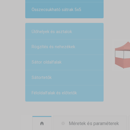
Összecsukható sátrak 5x5
Ülőhelyek és asztalok
Rögzítés és nehezékek
Sátor oldalfalak
Sátortetők
Féloldalfalak és előtetők
Méretek és paraméterek