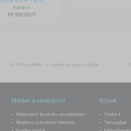
SÁTOR 3X3 M – ACÉL
Raktáron
93 900,00 Ft
A 3×3-as sátrak – a vásárok és piacok sztárjai
S
Minden a vásárlásról
Rólunk
Reklamáció és az áru visszaküldése
Cookie-k
Általános szerződési feltételek
Támogatjuk
Fizetési módok
Elérhetőségei