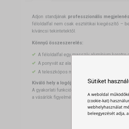
Adjon standjának
professzionális megjelené
féloldalfal nem csak esztétikai kiegészítő – be
kíváncsi tekintetektől.
Könnyű összeszerelés:
A féloldalfal egy masszív alumínium keretre c
A ponyvát az alagúton keresztül vezetik át, 
A teleszkópos mechanizmusnak köszönhetően 
Sütiket haszná
Kiváló hely a logójának:
A gyakorlati funkció mellett a féloldalfal lehető
A weboldal működőké
a vásárlók figyelmét.
(cookie-kat) használu
webhelyhasználat mér
beleegyezését adja, a