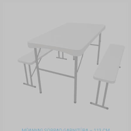
MŰANYAG SÖRPAD GARNITÚRA – 113 CM