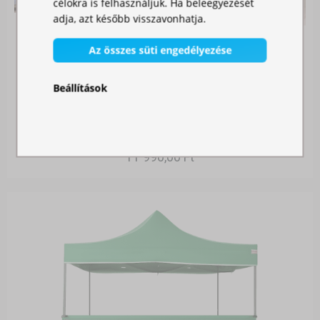
célokra is felhasználjuk. Ha beleegyezését
adja, azt később visszavonhatja.
Az összes süti engedélyezése
Beállítások
ÖSSZEKÖTŐ CSATORNA
Raktáron
11 990,00 Ft