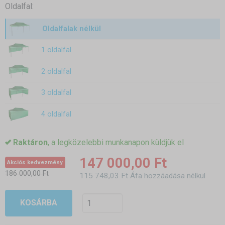
Oldalfal:
Oldalfalak nélkül
1 oldalfal
2 oldalfal
3 oldalfal
4 oldalfal
Raktáron
, a legközelebbi munkanapon küldjük el
147 000,00 Ft
Akciós kedvezmény
186 000,00 Ft
115 748,03 Ft Áfa hozzáadása nélkül
KOSÁRBA