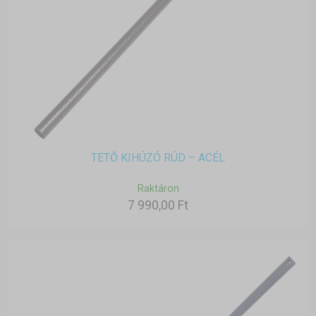
TETŐ KIHÚZÓ RÚD – ACÉL
Raktáron
7 990,00 Ft