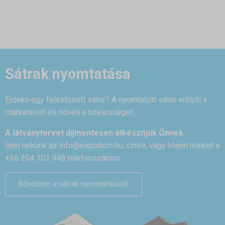
Sátrak nyomtatása
Érdekli egy feliratozott sátor? A nyomtatott sátor erősíti a
márkanevet és növeli a hitelességet.
A látványtervet díjmentesen elkészítjük Önnek.
Írjon nekünk az
info@expodom.hu
, címre, vagy hívjon minket a
+36 204 103 948 telefonszámon
Bővebben a sátrak nyomtatásáról