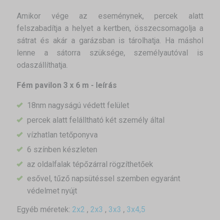
Amikor vége az eseménynek, percek alatt
felszabadítja a helyet a kertben, összecsomagolja a
sátrat és akár a garázsban is tárolhatja. Ha máshol
lenne a sátorra szüksége, személyautóval is
odaszállíthatja.
Fém pavilon 3 x 6 m - leírás
18nm nagyságú védett felület
percek alatt felálltható két személy által
vízhatlan tetőponyva
6 színben készleten
az oldalfalak tépőzárral rögzíthetőek
esővel, tűző napsütéssel szemben egyaránt
védelmet nyújt
Egyéb méretek:
2x2
,
2x3
,
3x3
,
3x4,5