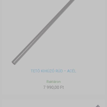
TETŐ KIHÚZÓ RÚD – ACÉL
Raktáron
7 990,00 Ft