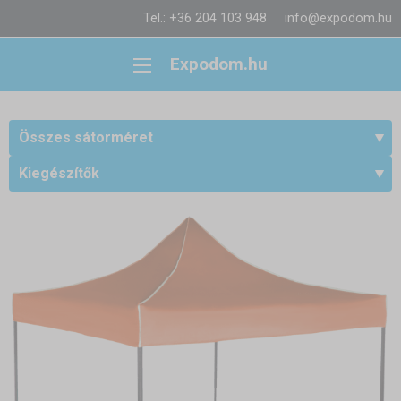
Tel.: +36 204 103 948
info@expodom.hu
Expodom.hu
Összes sátorméret
Kiegészítők