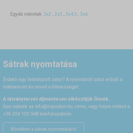
Egyéb méretek:
2x2
,
2x3
,
3x4,5
,
3x6
Sátrak nyomtatása
Érdekli egy feliratozott sátor? A nyomtatott sátor erősíti a
márkanevet és növeli a hitelességet.
A látványtervet díjmentesen elkészítjük Önnek.
Írjon nekünk az
info@expodom.hu
, címre, vagy hívjon minket a
+36 204 103 948 telefonszámon
Bővebben a sátrak nyomtatásáról