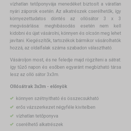
vízhatlan tetőponyvája menedéket biztosít a váratlan
nyári záporok esetén. Az alkatrészek cserélhetők, így
környezettudatos döntés az ollósátor 3 x 3
megvásárlása: meghibásodás esetén nem kell
kidobni és újat vásárolni, könnyen és olcsón meg lehet
javítani. Kiegészítők, tartozékok bármikor vásárolhatók
hozzá, az oldalfalak száma szabadon választható.
Vásároljon most, és ne feledje majd rögzíteni a sátrat:
így tűző napon és esőben egyaránt megbízható társa
lesz az olló sátor 3x3m.
Ollósátrak 3x3m - előnyök
könnyen szétnyitható és összecsukható
erős vázszerkezet négyféle kivitelben
vízhatlan tetőponyva
cserélhető alkatrészek