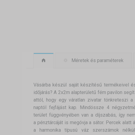
Méretek és paraméterek
Vásárba készül saját készítésű termékeivel és
időjárás? A 2x2m alapterületű fém pavilon segít
attól, hogy egy váratlan zivatar tönkreteszi 
naptól fejfájást kap. Mindössze 4 négyzetmét
terület függvényében van a díjszabás, így ne
a pénztárcáját is megóvja a sátor. Percek alatt ál
a harmonika típusú váz szerszámok nélkül f