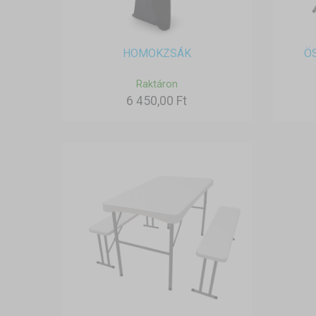
HOMOKZSÁK
Ö
Raktáron
6 450,00 Ft