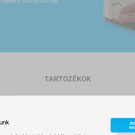
on minket a +36 204 103 948
TARTOZÉKOK
lunk
Az
en