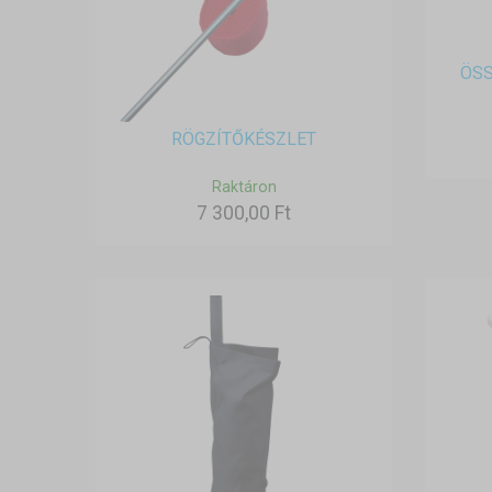
ÖS
RÖGZÍTŐKÉSZLET
Raktáron
7 300,00 Ft