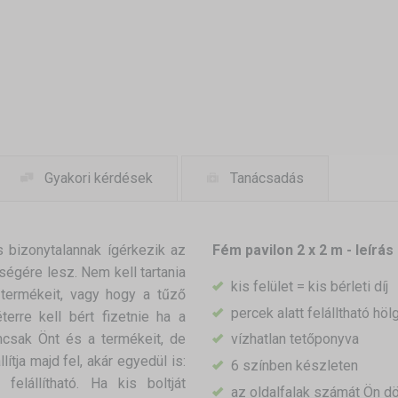
Gyakori kérdések
Tanácsadás
 bizonytalannak ígérkezik az
Fém pavilon 2 x 2 m - leírás
ségére lesz. Nem kell tartania
kis felület = kis bérleti díj
a termékeit, vagy hogy a tűző
percek alatt felálltható hölg
erre kell bért fizetnie ha a
mcsak Önt és a termékeit, de
vízhatlan tetőponyva
lítja majd fel, akár egyedül is:
6 színben készleten
elállítható. Ha kis boltját
az oldalfalak számát Ön dö