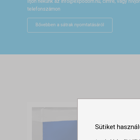
Írjon nekünk az
info@expodom.hu
, címre, vagy hívj
telefonszámon
Bővebben a sátrak nyomtatásáról
Sütiket haszná