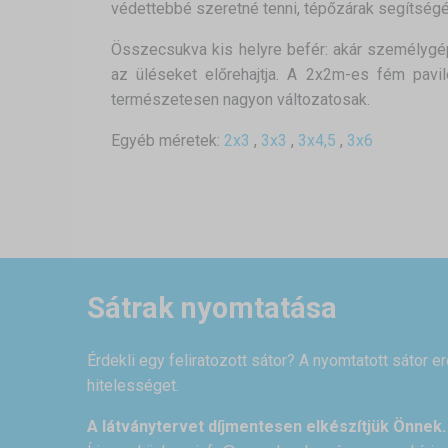
védettebbé szeretné tenni, tépőzárak segítségéve
Összecsukva kis helyre befér: akár személygép
az üléseket előrehajtja. A 2x2m-es fém pavil
természetesen nagyon változatosak.
Egyéb méretek:
2x3
,
3x3
,
3x4,5
,
3x6
Sátrak nyomtatása
Érdekli egy feliratozott sátor? A nyomtatott sátor e
hitelességet.
A látványtervet díjmentesen elkészítjük Önnek.