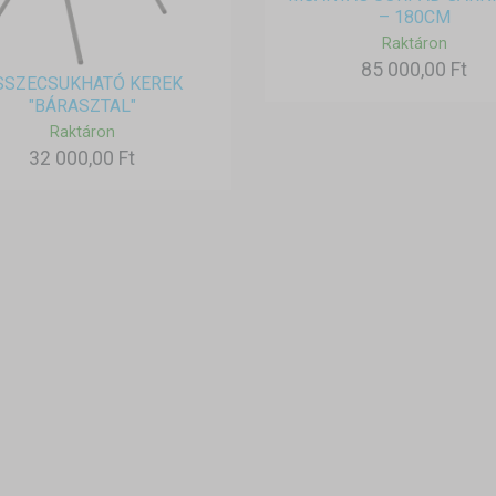
– 180CM
Raktáron
85 000,00 Ft
SSZECSUKHATÓ KEREK
"BÁRASZTAL"
Raktáron
32 000,00 Ft