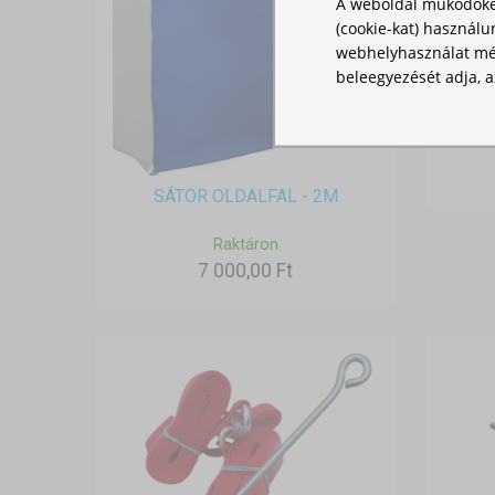
A weboldal működőké
(cookie-kat) használu
webhelyhasználat mér
beleegyezését adja, a
VÍZ
SÁTOR OLDALFAL - 2M
Raktáron
7 000,00 Ft