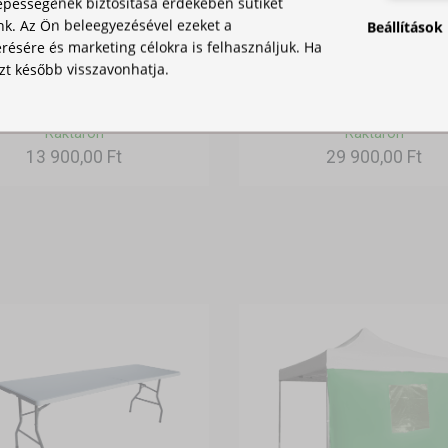
pességének biztosítása érdekében sütiket
nk. Az Ön beleegyezésével ezeket a
Beállítások
ésére és marketing célokra is felhasználjuk. Ha
zt később visszavonhatja.
ZEL TÖLTHETŐ NEHEZÉK
HORDOZÓTÁSKA
PARTISÁTORHOZ
Raktáron
Raktáron
13 900,00 Ft
29 900,00 Ft