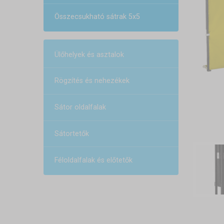
Összecsukható sátrak 5x5
Ülőhelyek és asztalok
Rögzítés és nehezékek
Sátor oldalfalak
Sátortetők
Féloldalfalak és előtetők