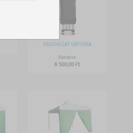
VÉDŐHUZAT SÁTORRA
Raktáron
8 500,00 Ft