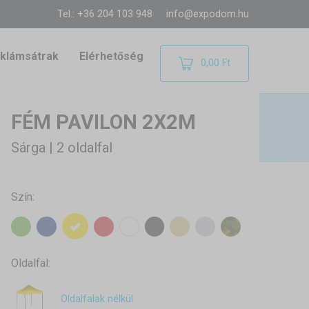
Tel.: +36 204 103 948
info@expodom.hu
klámsátrak
Elérhetőség
0,00 Ft
FÉM PAVILON 2X2M
Sárga | 2 oldalfal
Szín:
Oldalfal:
Oldalfalak nélkül