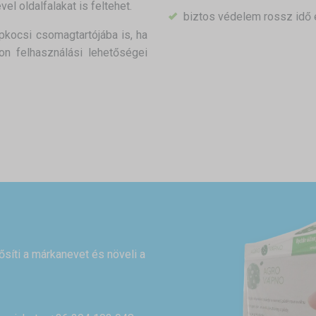
l oldalfalakat is feltehet.
biztos védelem rossz idő
kocsi csomagtartójába is, ha
on felhasználási lehetőségei
rősíti a márkanevet és növeli a