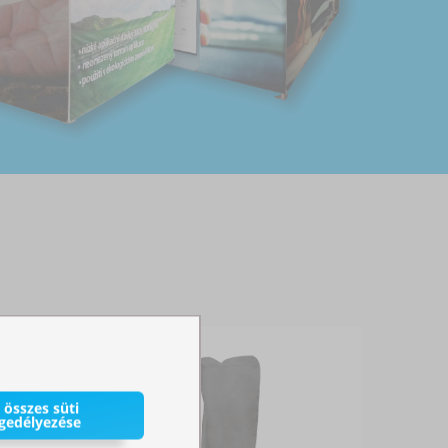
 összes süti
gedélyezése