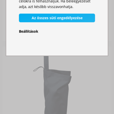
célokra is felhasználjuk. Ha beleegyezését
adja, azt később visszavonhatja.
OLDALFAL 2M - AJTÓVAL
Az összes süti engedélyezése
Raktáron
Beállítások
12 900,00 Ft