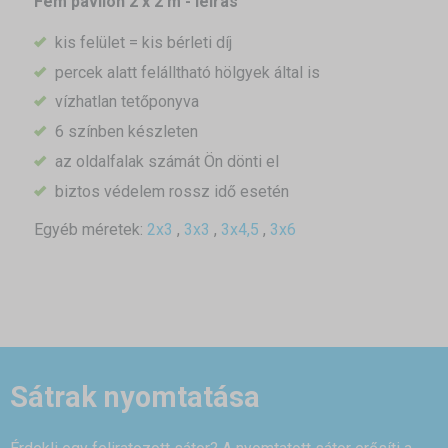
Fém pavilon 2 x 2 m - leírás
kis felület = kis bérleti díj
percek alatt felálltható hölgyek által is
vízhatlan tetőponyva
6 színben készleten
az oldalfalak számát Ön dönti el
biztos védelem rossz idő esetén
Egyéb méretek:
2x3
,
3x3
,
3x4,5
,
3x6
Sátrak nyomtatása