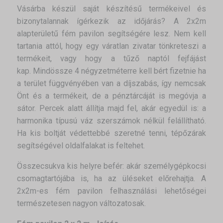
Vásárba készül saját készítésű termékeivel és
bizonytalannak ígérkezik az időjárás? A 2x2m
alapterületű fém pavilon segítségére lesz. Nem kell
tartania attól, hogy egy váratlan zivatar tönkreteszi a
termékeit, vagy hogy a tűző naptól fejfájást
kap. Mindössze 4 négyzetméterre kell bért fizetnie ha
a terület függvényében van a díjszabás, így nemcsak
Önt és a termékeit, de a pénztárcáját is megóvja a
sátor. Percek alatt állítja majd fel, akár egyedül is: a
harmonika típusú váz szerszámok nélkül felállítható.
Ha kis boltját védettebbé szeretné tenni, tépőzárak
segítségével oldalfalakat is feltehet.
Összecsukva kis helyre befér: akár személygépkocsi
csomagtartójába is, ha az üléseket előrehajtja. A
2x2m-es fém pavilon felhasználási lehetőségei
természetesen nagyon változatosak.