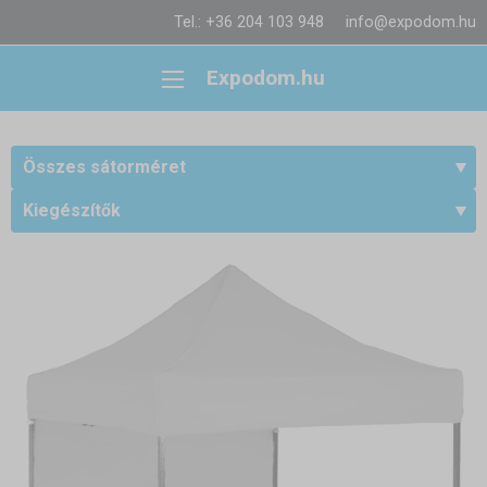
Tel.: +36 204 103 948
info@expodom.hu
Expodom.hu
Összes sátorméret
Kiegészítők