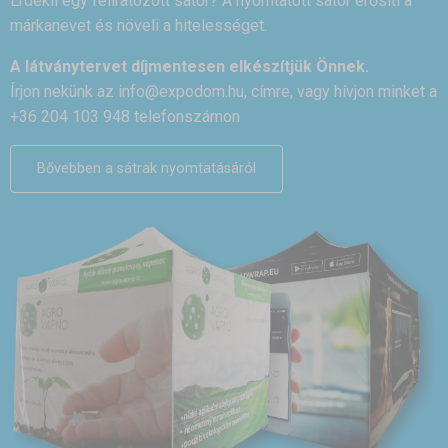
Érdekli egy feliratozott sátor? A nyomtatott sátor erősíti a
márkanevet és növeli a hitelességet.
A látványtervet díjmentesen elkészítjük Önnek.
Írjon nekünk az
info@expodom.hu
, címre, vagy hívjon minket a
+36 204 103 948 telefonszámon
Bővebben a sátrak nyomtatásáról