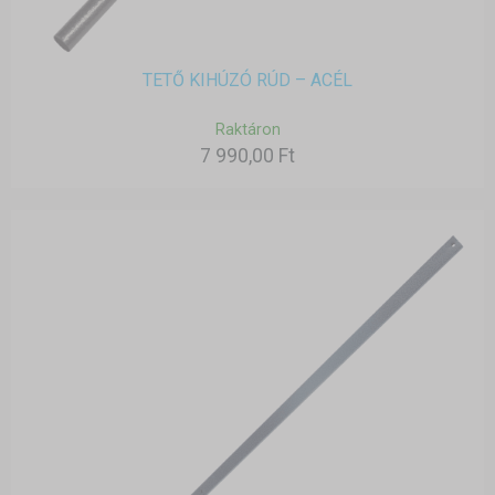
TETŐ KIHÚZÓ RÚD – ACÉL
Raktáron
7 990,00 Ft