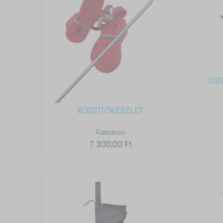
ÖS
RÖGZÍTŐKÉSZLET
Raktáron
7 300,00 Ft