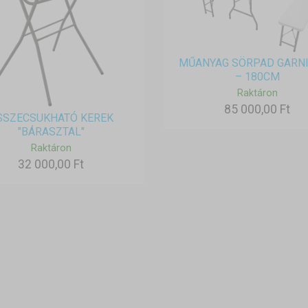
MŰANYAG SÖRPAD GARN
– 180CM
Raktáron
85 000,00 Ft
SSZECSUKHATÓ KEREK
"BÁRASZTAL"
Raktáron
32 000,00 Ft