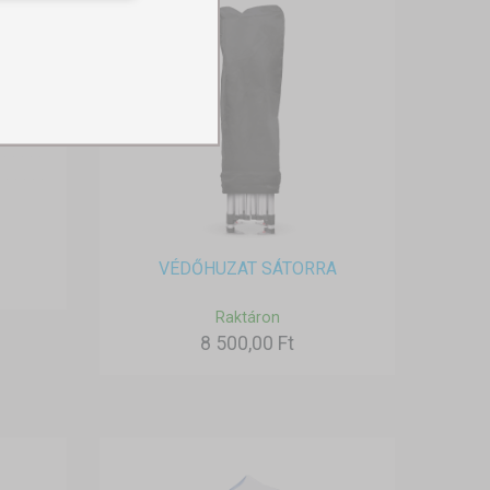
VÉDŐHUZAT SÁTORRA
Raktáron
8 500,00 Ft