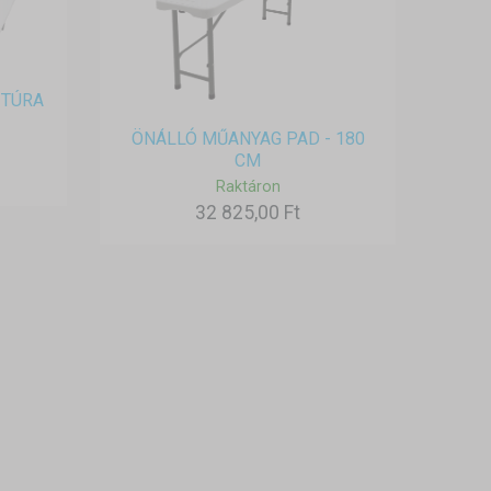
ITÚRA
ÖNÁLLÓ MŰANYAG PAD - 180
CM
Raktáron
32 825,00 Ft