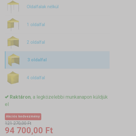
Oldalfalak nélkül
1 oldalfal
2 oldalfal
3 oldalfal
4 oldalfal
Raktáron
, a legközelebbi munkanapon küldjük
el
Akciós kedvezmény
121 270,00 Ft
94 700,00 Ft