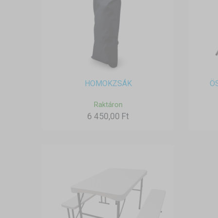
HOMOKZSÁK
Ö
Raktáron
6 450,00 Ft