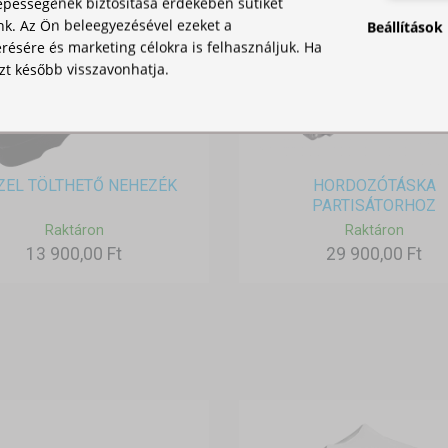
pességének biztosítása érdekében sütiket
nk. Az Ön beleegyezésével ezeket a
Beállítások
ésére és marketing célokra is felhasználjuk. Ha
zt később visszavonhatja.
ZEL TÖLTHETŐ NEHEZÉK
HORDOZÓTÁSKA
PARTISÁTORHOZ
Raktáron
Raktáron
13 900,00 Ft
29 900,00 Ft