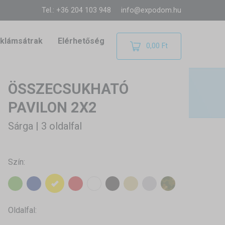
Tel.: +36 204 103 948
info@expodom.hu
klámsátrak
Elérhetőség
0,00 Ft
ÖSSZECSUKHATÓ
PAVILON 2X2
Sárga | 3 oldalfal
Szín:
Oldalfal: