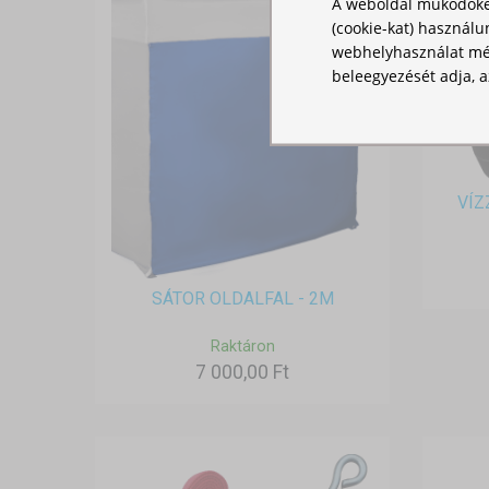
A weboldal működőké
(cookie-kat) használu
webhelyhasználat mér
beleegyezését adja, a
VÍZ
SÁTOR OLDALFAL - 2M
Raktáron
7 000,00 Ft