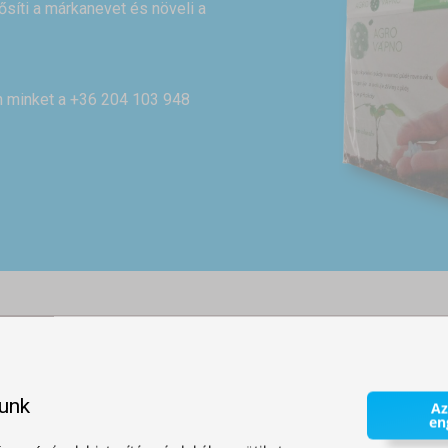
rősíti a márkanevet és növeli a
on minket a +36 204 103 948
TARTOZÉKOK
lunk
Az
en