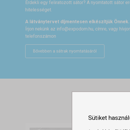
Érdekli egy feliratozott sátor? A nyomtatott sátor e
hitelességet.
A látványtervet díjmentesen elkészítjük Önnek.
Írjon nekünk az
info@expodom.hu
, címre, vagy hívj
telefonszámon
Bővebben a sátrak nyomtatásáról
Sütiket haszná