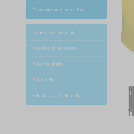
Összecsukható sátrak 5x5
Ülőhelyek és asztalok
Rögzítés és nehezékek
Sátor oldalfalak
Sátortetők
Féloldalfalak és előtetők