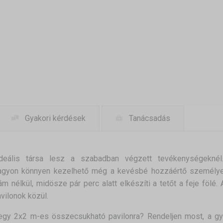
Gyakori kérdések
Tanácsadás
eális társa lesz a szabadban végzett tevékenységeknél.
nagyon könnyen kezelhető még a kevésbé hozzáértő személyek
szám nélkül, midösze pár perc alatt elkészíti a tetőt a feje f
avilonok közül.
y 2x2 m-es összecsukható pavilonra? Rendeljen most, a gyor