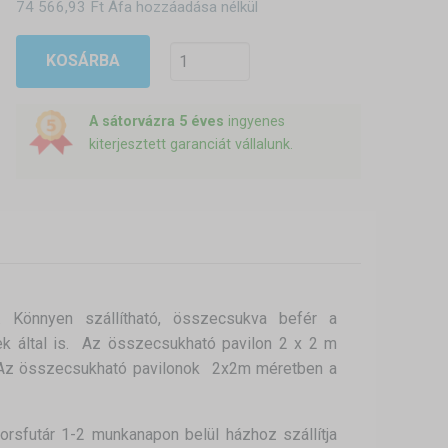
74 566,93 Ft Áfa hozzáadása nélkül
KOSÁRBA
A sátorvázra 5 éves
ingyenes
kiterjesztett garanciát vállalunk.
 Könnyen szállítható, összecsukva befér a
 által is. Az összecsukható pavilon 2 x 2 m
ölé. Az összecsukható pavilonok 2x2m méretben a
sfutár 1-2 munkanapon belül házhoz szállítja