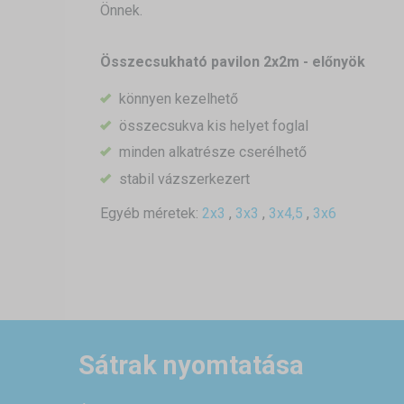
Önnek.
Összecsukható pavilon 2x2m - előnyök
könnyen kezelhető
összecsukva kis helyet foglal
minden alkatrésze cserélhető
stabil vázszerkezert
Egyéb méretek:
2x3
,
3x3
,
3x4,5
,
3x6
Sátrak nyomtatása