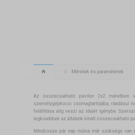
Méretek és paraméterek
Az összecsukható pavilon 2x2 méretben id
személygépkocsi csomagtartójába, ráadásul 
felállítása alig veszi az idejét igénybe. Szer
legkisebbek az általunk kínált összecsukható p
Mindössze pár nap múlva már szüksége van eg