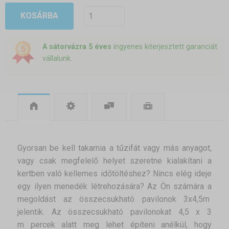
KOSÁRBA
A sátorvázra 5 éves
ingyenes kiterjesztett garanciát
vállalunk.
Gyorsan be kell takarnia a tűzifát vagy más anyagot,
vagy csak megfelelő helyet szeretne kialakítani a
kertben való kellemes időtöltéshez? Nincs elég ideje
egy ilyen menedék létrehozására? Az Ön számára a
megoldást az összecsukható pavilonok 3x4,5m
jelentik. Az összecsukható pavilonokat 4,5 x 3
m percek alatt meg lehet építeni anélkül, hogy