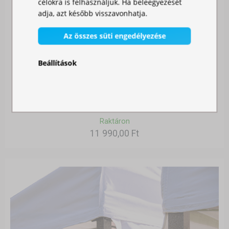
célokra is felhasználjuk. Ha beleegyezését
adja, azt később visszavonhatja.
Az összes süti engedélyezése
Beállítások
SZÚNYOGHÁLÓ SÁTORRA
Raktáron
11 990,00 Ft