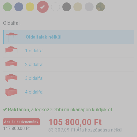
Oldalfal:
Oldalfalak nélkül
1 oldalfal
2 oldalfal
3 oldalfal
4 oldalfal
Raktáron
, a legközelebbi munkanapon küldjük el
105 800,00 Ft
Akciós kedvezmény
147 800,00 Ft
83 307,09 Ft Áfa hozzáadása nélkül