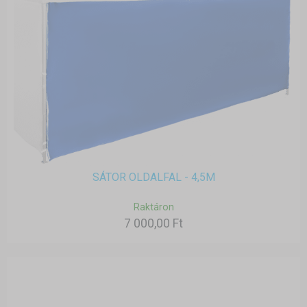
SÁTOR OLDALFAL - 4,5M
Raktáron
7 000,00 Ft