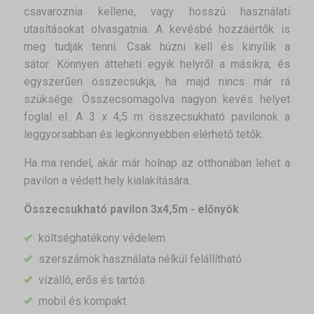
csavaroznia kellene, vagy hosszú használati
utasításokat olvasgatnia. A kevésbé hozzáértők is
meg tudják tenni. Csak húzni kell és kinyílik a
sátor. Könnyen átteheti egyik helyről a másikra, és
egyszerűen összecsukja, ha majd nincs már rá
szüksége. Összecsomagolva nagyon kevés helyet
foglal el. A 3 x 4,5 m összecsukható pavilonok a
leggyorsabban és legkönnyebben elérhető tetők.
Ha ma rendel, akár már holnap az otthonában lehet a
pavilon a védett hely kialakítására.
Összecsukható pavilon 3x4,5m - előnyök
költséghatékony védelem
szerszámok használata nélkül felállítható
vízálló, erős és tartós
mobil és kompakt