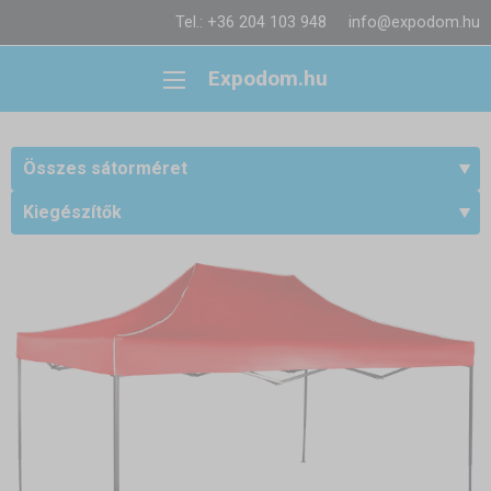
Tel.: +36 204 103 948
info@expodom.hu
Expodom.hu
Összes sátorméret
Kiegészítők