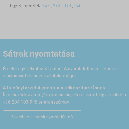
Egyéb méretek:
2x2
,
2x3
,
3x3
,
3x6
Sátrak nyomtatása
Érdekli egy feliratozott sátor? A nyomtatott sátor erősíti a
márkanevet és növeli a hitelességet.
A látványtervet díjmentesen elkészítjük Önnek.
Írjon nekünk az
info@expodom.hu
, címre, vagy hívjon minket a
+36 204 103 948 telefonszámon
Bővebben a sátrak nyomtatásáról