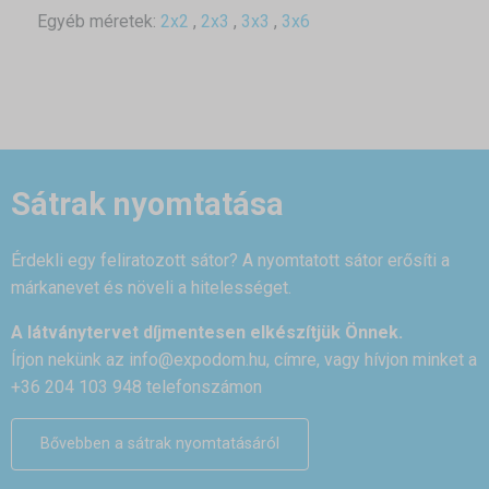
Egyéb méretek:
2x2
,
2x3
,
3x3
,
3x6
Sátrak nyomtatása
Érdekli egy feliratozott sátor? A nyomtatott sátor erősíti a
márkanevet és növeli a hitelességet.
A látványtervet díjmentesen elkészítjük Önnek.
Írjon nekünk az
info@expodom.hu
, címre, vagy hívjon minket a
+36 204 103 948 telefonszámon
Bővebben a sátrak nyomtatásáról