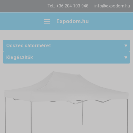
Tel.: +36 204 103 948
info@expodom.hu
Expodom.hu
Összes sátorméret
Kiegészítők