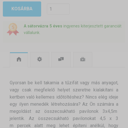
KOSÁRBA
A sátorvázra 5 éves
ingyenes kiterjesztett garanciát
vállalunk.
Gyorsan be kell takarnia a tűzifát vagy más anyagot,
vagy csak megfelelő helyet szeretne kialakítani a
kertben való kellemes időtöltéshez? Nincs elég ideje
egy ilyen menedék létrehozására? Az Ön számára a
megoldást az összecsukható pavilonok 3x4,5m
jelentik. Az összecsukható pavilonokat 4,5 x 3
m percek alatt meg lehet építeni anélkül, hogy