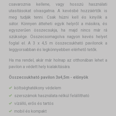
csavaroznia kellene, vagy hosszú használati
utasításokat olvasgatnia. A kevésbé hozzáértők is
meg tudják tenni. Csak húzni kell és kinyílik a
sátor. Könnyen átteheti egyik helyről a másikra, és
egyszerűen összecsukja, ha majd nincs már rá
szüksége. Összecsomagolva nagyon kevés helyet
foglal el. A 3 x 4,5 m összecsukható pavilonok a
leggyorsabban és legkönnyebben elérhető tetők.
Ha ma rendel, akár már holnap az otthonában lehet a
pavilon a védett hely kialakítására.
Összecsukható pavilon 3x4,5m - előnyök
költséghatékony védelem
szerszámok használata nélkül felállítható
vízálló, erős és tartós
mobil és kompakt