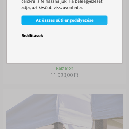
célokra is felhasználjuk. Ha beleegyezését
adja, azt később visszavonhatja.
Az összes süti engedélyezése
Beállítások
SZÚNYOGHÁLÓ SÁTORRA
Raktáron
11 990,00 Ft