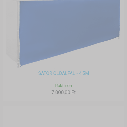
SÁTOR OLDALFAL - 4,5M
Raktáron
7 000,00 Ft