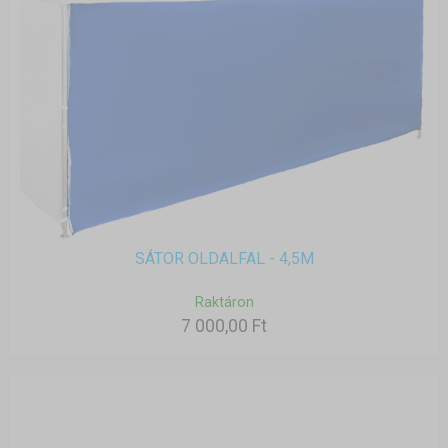
SÁTOR OLDALFAL - 4,5M
Raktáron
7 000,00 Ft