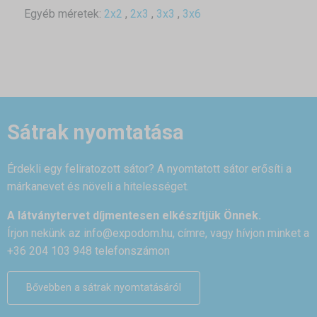
Egyéb méretek:
2x2
,
2x3
,
3x3
,
3x6
Sátrak nyomtatása
Érdekli egy feliratozott sátor? A nyomtatott sátor erősíti a
márkanevet és növeli a hitelességet.
A látványtervet díjmentesen elkészítjük Önnek.
Írjon nekünk az
info@expodom.hu
, címre, vagy hívjon minket a
+36 204 103 948 telefonszámon
Bővebben a sátrak nyomtatásáról