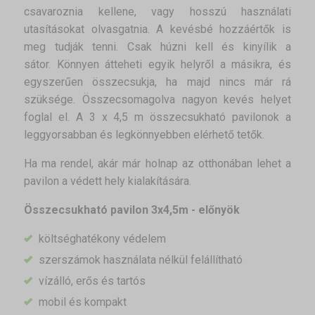
csavaroznia kellene, vagy hosszú használati
utasításokat olvasgatnia. A kevésbé hozzáértők is
meg tudják tenni. Csak húzni kell és kinyílik a
sátor. Könnyen átteheti egyik helyről a másikra, és
egyszerűen összecsukja, ha majd nincs már rá
szüksége. Összecsomagolva nagyon kevés helyet
foglal el. A 3 x 4,5 m összecsukható pavilonok a
leggyorsabban és legkönnyebben elérhető tetők.
Ha ma rendel, akár már holnap az otthonában lehet a
pavilon a védett hely kialakítására.
Összecsukható pavilon 3x4,5m - előnyök
költséghatékony védelem
szerszámok használata nélkül felállítható
vízálló, erős és tartós
mobil és kompakt