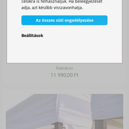
célokra is felhasználjuk. Ha beleegyezését
adja, azt később visszavonhatja.
Az összes süti engedélyezése
Beállítások
SZÚNYOGHÁLÓ SÁTORRA
Raktáron
11 990,00 Ft