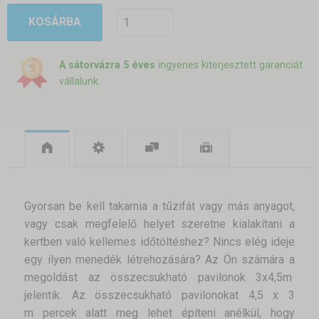
KOSÁRBA
A sátorvázra 5 éves
ingyenes kiterjesztett garanciát
vállalunk.
Gyorsan be kell takarnia a tűzifát vagy más anyagot,
vagy csak megfelelő helyet szeretne kialakítani a
kertben való kellemes időtöltéshez? Nincs elég ideje
egy ilyen menedék létrehozására? Az Ön számára a
megoldást az összecsukható pavilonok 3x4,5m
jelentik. Az összecsukható pavilonokat 4,5 x 3
m percek alatt meg lehet építeni anélkül, hogy