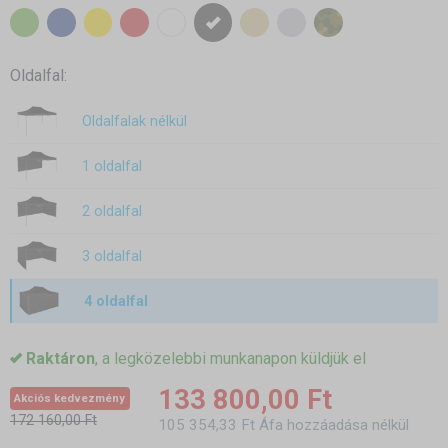
Oldalfal:
Oldalfalak nélkül
1 oldalfal
2 oldalfal
3 oldalfal
4 oldalfal
Raktáron
, a legközelebbi munkanapon küldjük el
133 800,00 Ft
Akciós kedvezmény
172 160,00 Ft
105 354,33 Ft Áfa hozzáadása nélkül