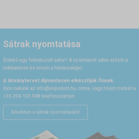
Sátrak nyomtatása
Érdekli egy feliratozott sátor? A nyomtatott sátor erősíti a
márkanevet és növeli a hitelességet.
A látványtervet díjmentesen elkészítjük Önnek.
Írjon nekünk az
info@expodom.hu
, címre, vagy hívjon minket a
+36 204 103 948 telefonszámon
Bővebben a sátrak nyomtatásáról