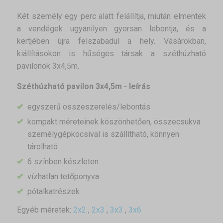
Két személy egy perc alatt felállítja, miután elmentek
a vendégek ugyanilyen gyorsan lebontja, és a
kertjében újra felszabadul a hely. Vásárokban,
kiállításokon is hűséges társak a széthúzható
pavilonok 3x4,5m.
Széthúzható pavilon 3x4,5m - leírás
egyszerű összeszerelés/lebontás
kompakt méreteinek köszönhetően, összecsukva
személygépkocsival is szállítható, könnyen
tárolható
6 színben készleten
vízhatlan tetőponyva
pótalkatrészek
Egyéb méretek:
2x2
,
2x3
,
3x3
,
3x6