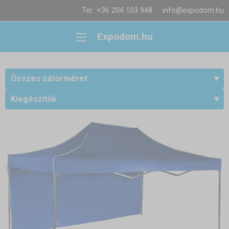
Tel.: +36 204 103 948
info@expodom.hu
Expodom.hu
Összes sátorméret
Kiegészítők