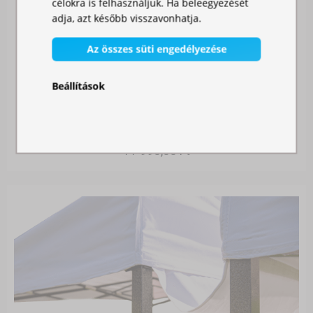
célokra is felhasználjuk. Ha beleegyezését
adja, azt később visszavonhatja.
Az összes süti engedélyezése
Beállítások
SZÚNYOGHÁLÓ SÁTORRA
Raktáron
11 990,00 Ft