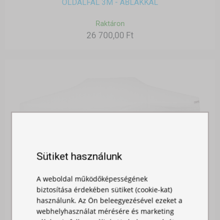
OLDALFAL 3M - ABLAKKAL
Raktáron
26 700,00 Ft
Sütiket használunk
A weboldal működőképességének
biztosítása érdekében sütiket (cookie-kat)
használunk. Az Ön beleegyezésével ezeket a
OLDALFAL 4,5M - AJTÓVAL
webhelyhasználat mérésére és marketing