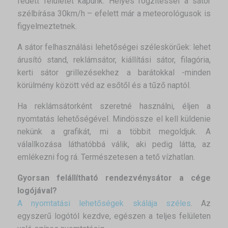
fedett felületet kapunk. Helyes rögzítéssel a sátor
szélbírása 30km/h – efelett már a meteorológusok is
figyelmeztetnek.
A sátor felhasználási lehetőségei széleskörűek: lehet
árusító stand, reklámsátor, kiállítási sátor, filagória,
kerti sátor grillezésekhez a barátokkal -minden
körülmény között véd az esőtől és a tűző naptól.
Ha reklámsátorként szeretné használni, éljen a
nyomtatás lehetőségével. Mindössze el kell küldenie
nekünk a grafikát, mi a többit megoldjuk. A
válallkozása láthatóbbá válik, aki pedig látta, az
emlékezni fog rá. Természetesen a tető vízhatlan.
Gyorsan felállítható rendezvénysátor a cége
logójával?
A nyomtatási lehetőségek skálája széles
. Az
egyszerű logótól kezdve, egészen a teljes felületen