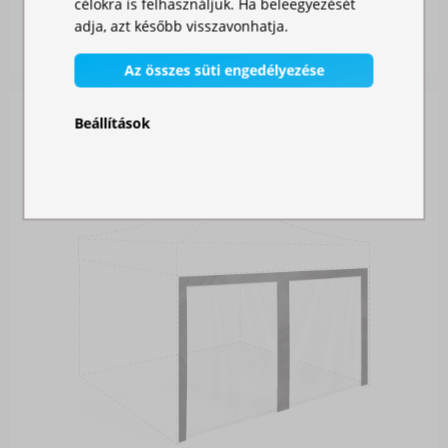
célokra is felhasználjuk. Ha beleegyezését
Raktáron
adja, azt később visszavonhatja.
13 900,00 Ft
Az összes süti engedélyezése
Beállítások