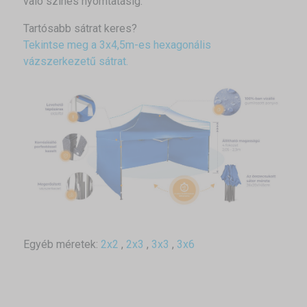
való színes nyomtatásig.
Tartósabb sátrat keres?
Tekintse meg a 3x4,5m-es hexagonális
vázszerkezetű sátrat.
Egyéb méretek:
2x2
,
2x3
,
3x3
,
3x6