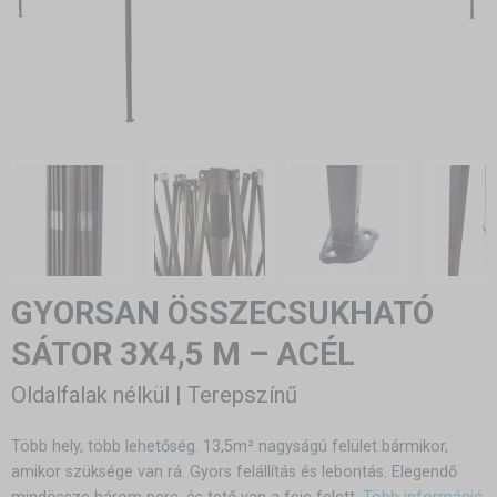
GYORSAN ÖSSZECSUKHATÓ
SÁTOR 3X4,5 M – ACÉL
Oldalfalak nélkül | Terepszínű
Több hely, több lehetőség. 13,5m² nagyságú felület bármikor,
amikor szüksége van rá. Gyors felállítás és lebontás. Elegendő