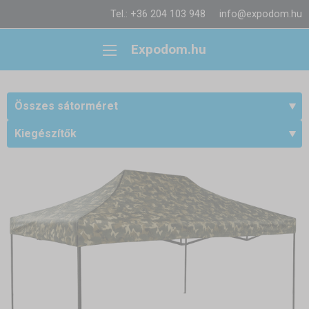
Tel.: +36 204 103 948
info@expodom.hu
Expodom.hu
Összes sátorméret
Kiegészítők