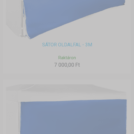
SÁTOR OLDALFAL - 3M
Raktáron
7 000,00 Ft