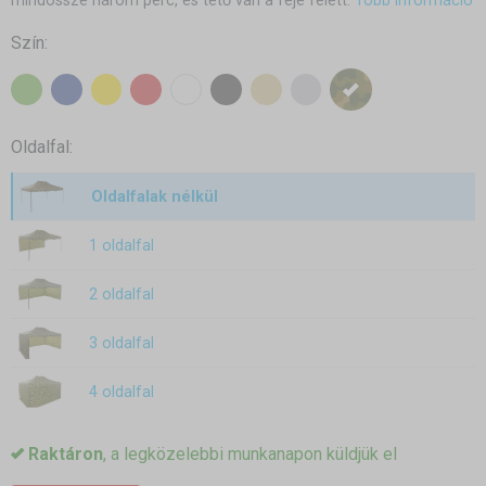
mindössze három perc, és tető van a feje felett.
Több információ
Szín:
Oldalfal:
Oldalfalak nélkül
1 oldalfal
2 oldalfal
3 oldalfal
4 oldalfal
Raktáron
, a legközelebbi munkanapon küldjük el