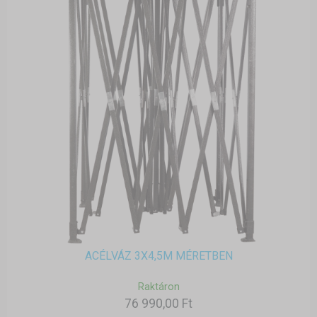
ACÉLVÁZ 3X4,5M MÉRETBEN
Raktáron
76 990,00 Ft