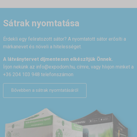
Sátrak nyomtatása
Érdekli egy feliratozott sátor? A nyomtatott sátor erősíti a
márkanevet és növeli a hitelességet.
A látványtervet díjmentesen elkészítjük Önnek.
Írjon nekünk az
info@expodom.hu
, címre, vagy hívjon minket a
+36 204 103 948 telefonszámon
Bővebben a sátrak nyomtatásáról