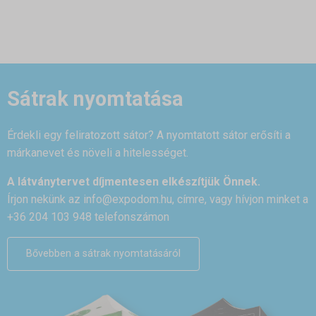
Sátrak nyomtatása
Érdekli egy feliratozott sátor? A nyomtatott sátor erősíti a
márkanevet és növeli a hitelességet.
A látványtervet díjmentesen elkészítjük Önnek.
Írjon nekünk az
info@expodom.hu
, címre, vagy hívjon minket a
+36 204 103 948 telefonszámon
Bővebben a sátrak nyomtatásáról