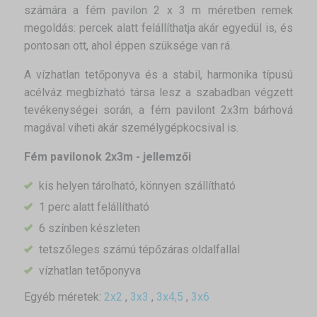
számára a fém pavilon 2 x 3 m méretben remek
megoldás: percek alatt felállíthatja akár egyedül is, és
pontosan ott, ahol éppen szüksége van rá.
A vízhatlan tetőponyva és a stabil, harmonika típusú
acélváz megbízható társa lesz a szabadban végzett
tevékenységei során, a fém pavilont 2x3m bárhová
magával viheti akár személygépkocsival is.
Fém pavilonok 2x3m - jellemzői
kis helyen tárolható, könnyen szállítható
1 perc alatt felállítható
6 színben készleten
tetszőleges számú tépőzáras oldalfallal
vízhatlan tetőponyva
Egyéb méretek:
2x2
,
3x3
,
3x4,5
,
3x6