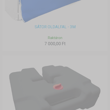
SÁTOR OLDALFAL - 3M
Raktáron
7 000,00 Ft