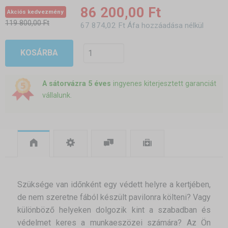
86 200,00 Ft
Akciós kedvezmény
119 800,00 Ft
67 874,02 Ft Áfa hozzáadása nélkül
KOSÁRBA
A sátorvázra 5 éves
ingyenes kiterjesztett garanciát
vállalunk.
Szüksége van időnként egy védett helyre a kertjében,
de nem szeretne fából készült pavilonra költeni? Vagy
különböző helyeken dolgozik kint a szabadban és
védelmet keres a munkaeszözei számára? Az Ön