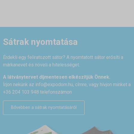
Sátrak nyomtatása
Érdekli egy feliratozott sátor? A nyomtatott sátor erősíti a
márkanevet és növeli a hitelességet.
A látványtervet díjmentesen elkészítjük Önnek.
Írjon nekünk az
info@expodom.hu
, címre, vagy hívjon minket a
+36 204 103 948 telefonszámon
Bővebben a sátrak nyomtatásáról