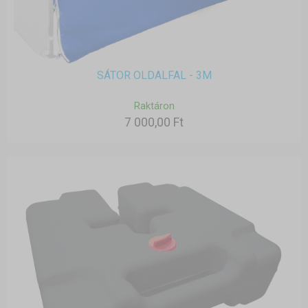
SÁTOR OLDALFAL - 3M
Raktáron
7 000,00 Ft