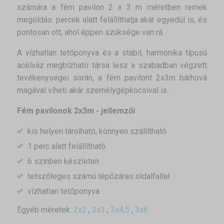
számára a fém pavilon 2 x 3 m méretben remek
megoldás: percek alatt felállíthatja akár egyedül is, és
pontosan ott, ahol éppen szüksége van rá.
A vízhatlan tetőponyva és a stabil, harmonika típusú
acélváz megbízható társa lesz a szabadban végzett
tevékenységei során, a fém pavilont 2x3m bárhová
magával viheti akár személygépkocsival is.
Fém pavilonok 2x3m - jellemzői
kis helyen tárolható, könnyen szállítható
1 perc alatt felállítható
6 színben készleten
tetszőleges számú tépőzáras oldalfallal
vízhatlan tetőponyva
Egyéb méretek:
2x2
,
3x3
,
3x4,5
,
3x6