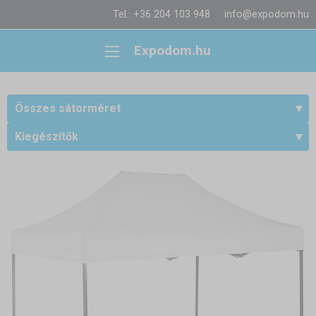
Tel.: +36 204 103 948
info@expodom.hu
Expodom.hu
Összes sátorméret
Kiegészítők