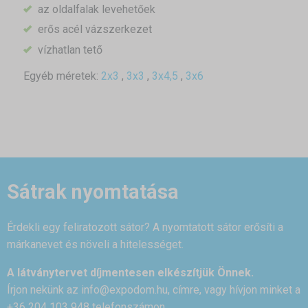
az oldalfalak levehetőek
erős acél vázszerkezet
vízhatlan tető
Egyéb méretek:
2x3
,
3x3
,
3x4,5
,
3x6
Sátrak nyomtatása
Érdekli egy feliratozott sátor? A nyomtatott sátor erősíti a
márkanevet és növeli a hitelességet.
A látványtervet díjmentesen elkészítjük Önnek.
Írjon nekünk az
info@expodom.hu
, címre, vagy hívjon minket a
+36 204 103 948 telefonszámon