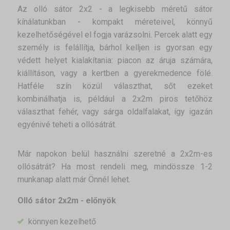
Az olló sátor 2x2 - a legkisebb méretű sátor
kínálatunkban - kompakt méreteivel, könnyű
kezelhetőségével el fogja varázsolni. Percek alatt egy
személy is felállítja, bárhol kelljen is gyorsan egy
védett helyet kialakítania: piacon az áruja számára,
kiállításon, vagy a kertben a gyerekmedence fölé.
Hatféle szín közül választhat, sőt ezeket
kombinálhatja is, például a 2x2m piros tetőhöz
választhat fehér, vagy sárga oldalfalakat, így igazán
egyénivé teheti a ollósátrát.
Már napokon belül használni szeretné a 2x2m-es
ollósátrát? Ha most rendeli meg, mindössze 1-2
munkanap alatt már Önnél lehet.
Olló sátor 2x2m - előnyök
könnyen kezelhető