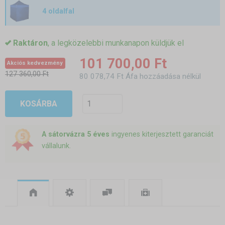
4 oldalfal
Raktáron
, a legközelebbi munkanapon küldjük el
101 700,00 Ft
Akciós kedvezmény
127 360,00 Ft
80 078,74 Ft Áfa hozzáadása nélkül
KOSÁRBA
A sátorvázra 5 éves
ingyenes kiterjesztett garanciát
vállalunk.