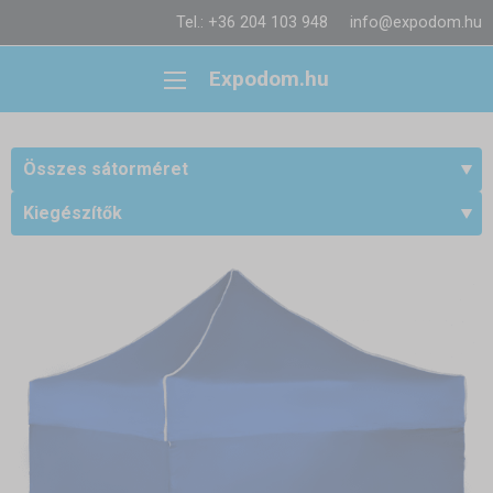
Tel.: +36 204 103 948
info@expodom.hu
Expodom.hu
Összes sátorméret
Kiegészítők