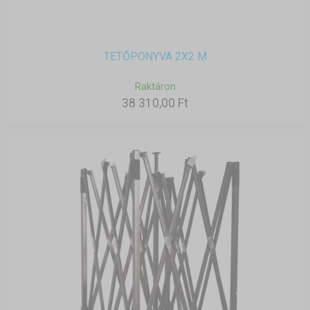
TETŐPONYVA 2X2 M
Raktáron
38 310,00 Ft