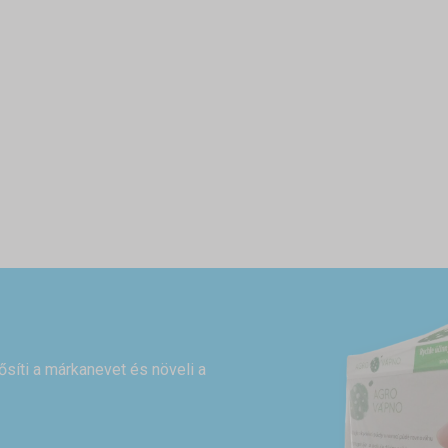
rősíti a márkanevet és növeli a