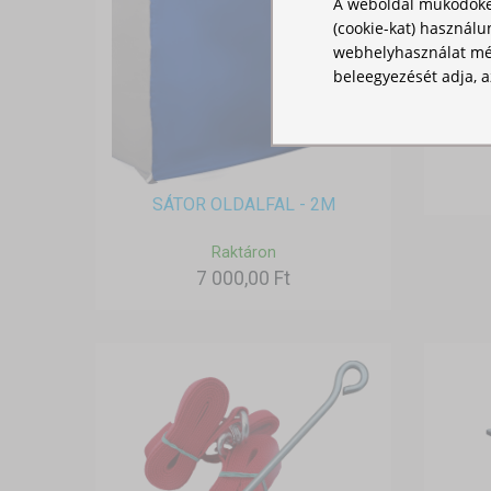
A weboldal működőké
(cookie-kat) használu
webhelyhasználat mér
beleegyezését adja, a
VÍZ
SÁTOR OLDALFAL - 2M
Raktáron
7 000,00 Ft