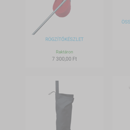
ÖS
RÖGZÍTŐKÉSZLET
Raktáron
7 300,00 Ft