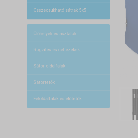
Összecsukható sátrak 5x5
Ülőhelyek és asztalok
Rögzítés és nehezékek
Sátor oldalfalak
Sátortetők
Féloldalfalak és előtetők