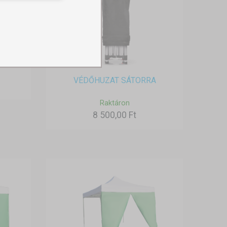
VÉDŐHUZAT SÁTORRA
Raktáron
8 500,00 Ft