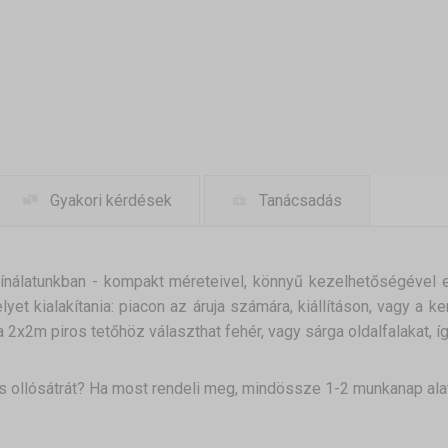
Gyakori kérdések
Tanácsadás
kínálatunkban - kompakt méreteivel, könnyű kezelhetőségével el
 helyet kialakítania: piacon az áruja számára, kiállításon, vagy a
a 2x2m piros tetőhöz választhat fehér, vagy sárga oldalfalakat, íg
 ollósátrát? Ha most rendeli meg, mindössze 1-2 munkanap alat