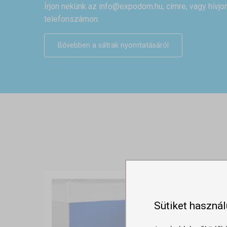
Írjon nekünk az
info@expodom.hu
, címre, vagy hívj
telefonszámon
Bővebben a sátrak nyomtatásáról
Sütiket haszná