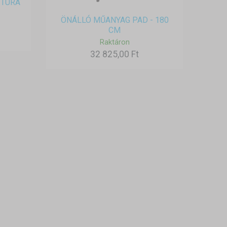
ITÚRA
ÖNÁLLÓ MŰANYAG PAD - 180
CM
Raktáron
32 825,00 Ft