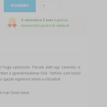
KOSÁRBA
A sátorvázra 5 éves
ingyenes
kiterjesztett garanciát vállalunk.
 fogja varázsolni. Percek alatt egy személy is
 kertben a gyerekmedence fölé. Hatféle szín közül
y igazán egyénivé teheti a ollósátrát.
t már Önnél lehet.