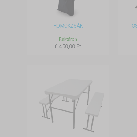
HOMOKZSÁK
Ö
Raktáron
6 450,00 Ft