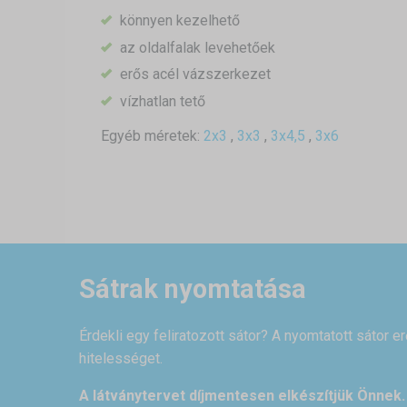
könnyen kezelhető
az oldalfalak levehetőek
erős acél vázszerkezet
vízhatlan tető
Egyéb méretek:
2x3
,
3x3
,
3x4,5
,
3x6
Sátrak nyomtatása
Érdekli egy feliratozott sátor? A nyomtatott sátor e
hitelességet.
A látványtervet díjmentesen elkészítjük Önnek.