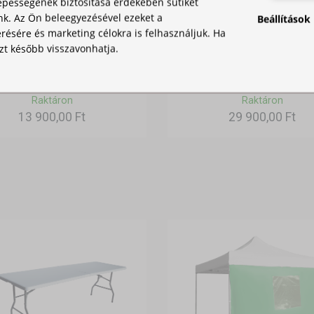
pességének biztosítása érdekében sütiket
nk. Az Ön beleegyezésével ezeket a
Beállítások
ésére és marketing célokra is felhasználjuk. Ha
zt később visszavonhatja.
ZEL TÖLTHETŐ NEHEZÉK
HORDOZÓTÁSKA
PARTISÁTORHOZ
Raktáron
Raktáron
13 900,00 Ft
29 900,00 Ft