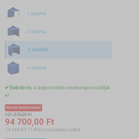
1 oldalfal
2 oldalfal
3 oldalfal
4 oldalfal
Raktáron
, a legközelebbi munkanapon küldjük
el
Akciós kedvezmény
121 270,00 Ft
94 700,00 Ft
74 566,93 Ft Áfa hozzáadása nélkül