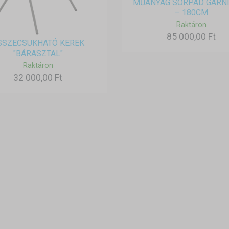
MŰANYAG SÖRPAD GARN
– 180CM
Raktáron
85 000,00 Ft
SSZECSUKHATÓ KEREK
"BÁRASZTAL"
Raktáron
32 000,00 Ft