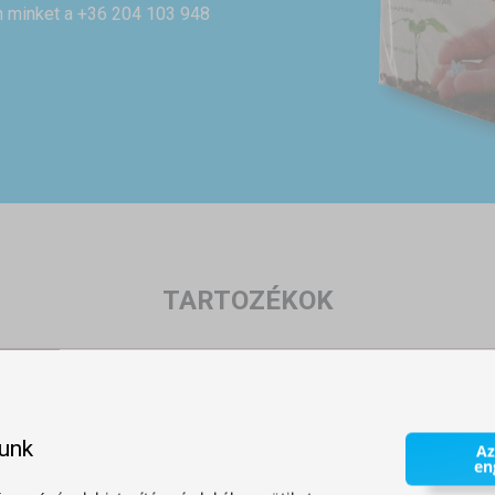
on minket a +36 204 103 948
TARTOZÉKOK
lunk
Az
en