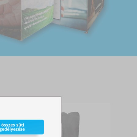
 összes süti
gedélyezése