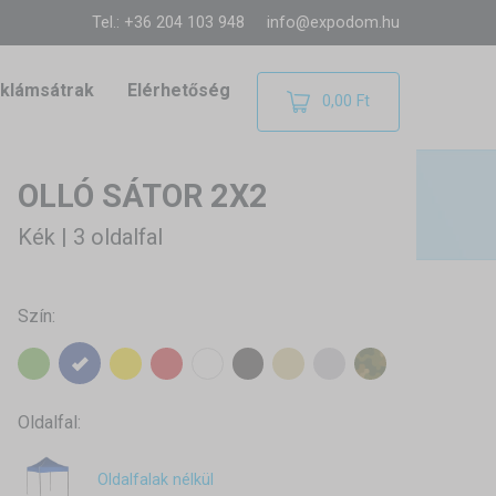
Tel.: +36 204 103 948
info@expodom.hu
klámsátrak
Elérhetőség
0,00 Ft
OLLÓ SÁTOR 2X2
Kék | 3 oldalfal
Szín:
Oldalfal:
Oldalfalak nélkül