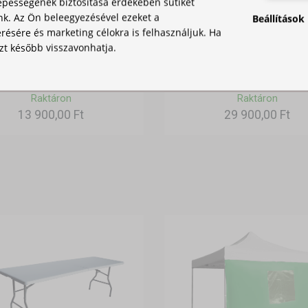
pességének biztosítása érdekében sütiket
nk. Az Ön beleegyezésével ezeket a
Beállítások
ésére és marketing célokra is felhasználjuk. Ha
zt később visszavonhatja.
ZEL TÖLTHETŐ NEHEZÉK
HORDOZÓTÁSKA
PARTISÁTORHOZ
Raktáron
Raktáron
13 900,00 Ft
29 900,00 Ft