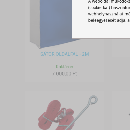
A weboldal működőké
(cookie-kat) használu
webhelyhasználat mér
beleegyezését adja, a
VÍZ
SÁTOR OLDALFAL - 2M
Raktáron
7 000,00 Ft