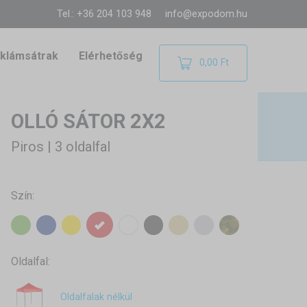
Tel.: +36 204 103 948
info@expodom.hu
klámsátrak
Elérhetőség
0,00 Ft
OLLÓ SÁTOR 2X2
Piros | 3 oldalfal
Szín:
Oldalfal:
Oldalfalak nélkül