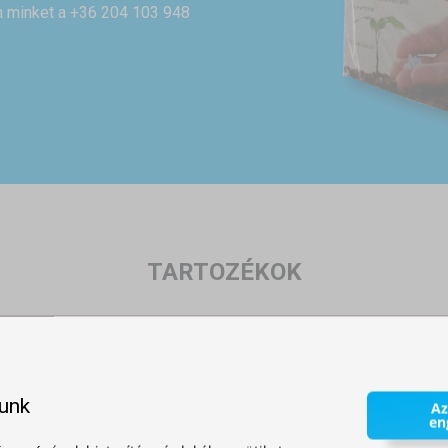
on minket a +36 204 103 948
TARTOZÉKOK
lunk
Az
en