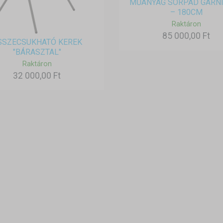
MŰANYAG SÖRPAD GARN
– 180CM
Raktáron
85 000,00 Ft
SSZECSUKHATÓ KEREK
"BÁRASZTAL"
Raktáron
32 000,00 Ft