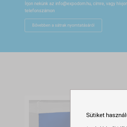
Írjon nekünk az
info@expodom.hu
, címre, vagy hívj
telefonszámon
Bővebben a sátrak nyomtatásáról
Sütiket haszná