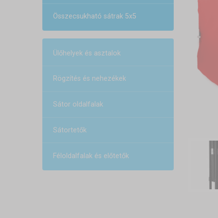
Összecsukható sátrak 5x5
Ülőhelyek és asztalok
Rögzítés és nehezékek
Sátor oldalfalak
Sátortetők
Féloldalfalak és előtetők