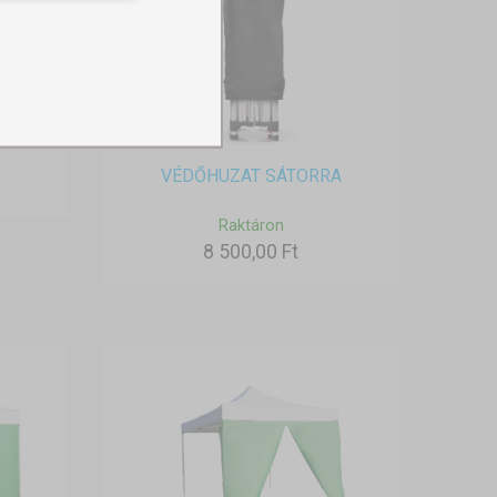
VÉDŐHUZAT SÁTORRA
Raktáron
8 500,00 Ft