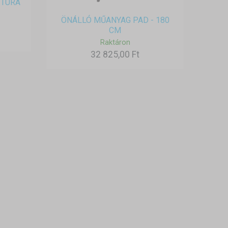
ITÚRA
ÖNÁLLÓ MŰANYAG PAD - 180
CM
Raktáron
32 825,00 Ft