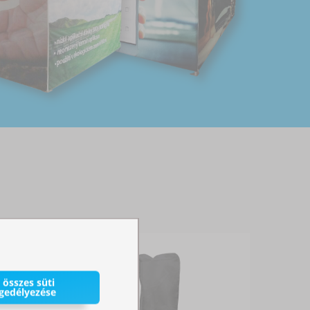
 összes süti
gedélyezése