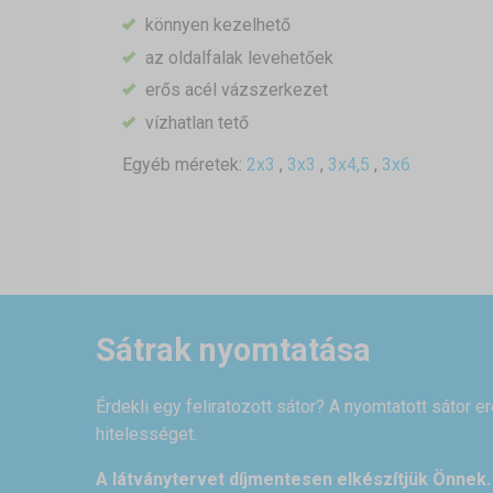
könnyen kezelhető
az oldalfalak levehetőek
erős acél vázszerkezet
vízhatlan tető
Egyéb méretek:
2x3
,
3x3
,
3x4,5
,
3x6
Sátrak nyomtatása
Érdekli egy feliratozott sátor? A nyomtatott sátor e
hitelességet.
A látványtervet díjmentesen elkészítjük Önnek.