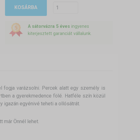
KOSÁRBA
A sátorvázra 5 éves
ingyenes
kiterjesztett garanciát vállalunk.
 fogja varázsolni. Percek alatt egy személy is
 kertben a gyerekmedence fölé. Hatféle szín közül
y igazán egyénivé teheti a ollósátrát.
t már Önnél lehet.