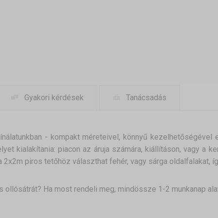
Gyakori kérdések
Tanácsadás
kínálatunkban - kompakt méreteivel, könnyű kezelhetőségével el
 helyet kialakítania: piacon az áruja számára, kiállításon, vagy a
a 2x2m piros tetőhöz választhat fehér, vagy sárga oldalfalakat, íg
 ollósátrát? Ha most rendeli meg, mindössze 1-2 munkanap alat