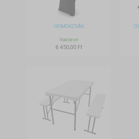
HOMOKZSÁK
Ö
Raktáron
6 450,00 Ft