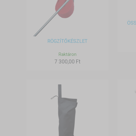
ÖS
RÖGZÍTŐKÉSZLET
Raktáron
7 300,00 Ft