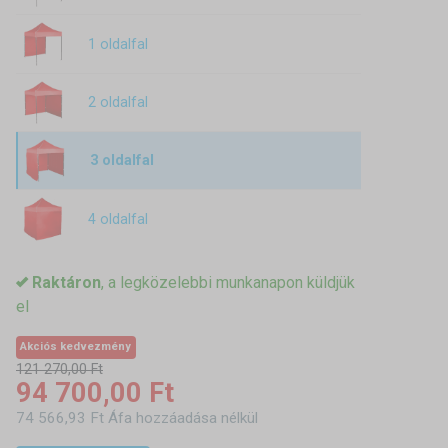
1 oldalfal
2 oldalfal
3 oldalfal
4 oldalfal
Raktáron
, a legközelebbi munkanapon küldjük
el
Akciós kedvezmény
121 270,00 Ft
94 700,00 Ft
74 566,93 Ft Áfa hozzáadása nélkül