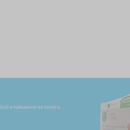
rősíti a márkanevet és növeli a