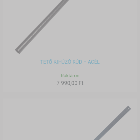
TETŐ KIHÚZÓ RÚD – ACÉL
Raktáron
7 990,00 Ft