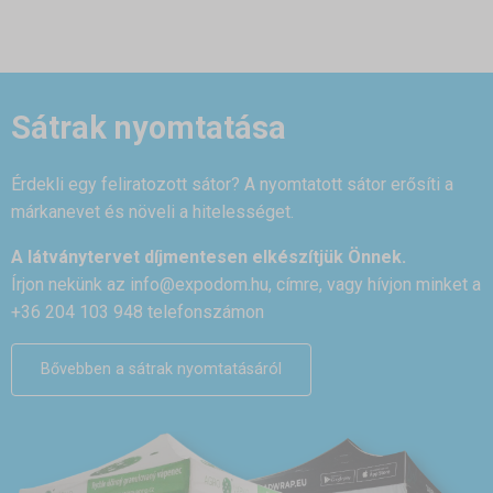
Sátrak nyomtatása
Érdekli egy feliratozott sátor? A nyomtatott sátor erősíti a
márkanevet és növeli a hitelességet.
A látványtervet díjmentesen elkészítjük Önnek.
Írjon nekünk az
info@expodom.hu
, címre, vagy hívjon minket a
+36 204 103 948 telefonszámon
Bővebben a sátrak nyomtatásáról