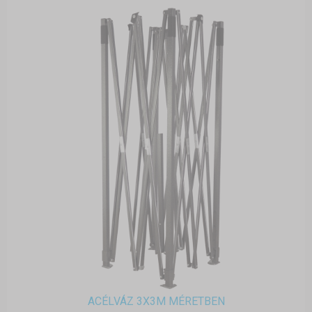
ACÉLVÁZ 3X3M MÉRETBEN