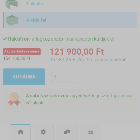
3 oldalfal
4 oldalfal
Raktáron
, a legközelebbi munkanapon küldjük el
121 900,00 Ft
Akciós kedvezmény
154 160,00 Ft
95 984,25 Ft Áfa hozzáadása nélkül
KOSÁRBA
A sátorvázra 5 éves
ingyenes kiterjesztett garanciát
vállalunk.