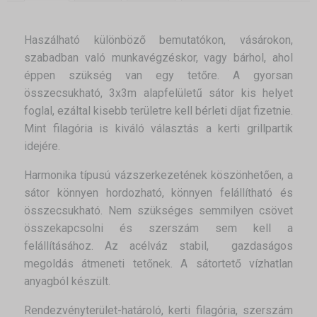
Haszálható különböző bemutatókon, vásárokon,
szabadban való munkavégzéskor, vagy bárhol, ahol
éppen szükség van egy tetőre. A gyorsan
összecsukható, 3x3m alapfelületű sátor kis helyet
foglal, ezáltal kisebb területre kell bérleti díjat fizetnie.
Mint filagória is kiváló választás a kerti grillpartik
idejére.
Harmonika típusú vázszerkezetének köszönhetően, a
sátor könnyen hordozható, könnyen felállítható és
összecsukható. Nem szükséges semmilyen csövet
összekapcsolni és szerszám sem kell a
felállításához. Az acélváz stabil, gazdaságos
megoldás átmeneti tetőnek. A sátortető vízhatlan
anyagból készült.
Rendezvényterület-határoló, kerti filagória, szerszám