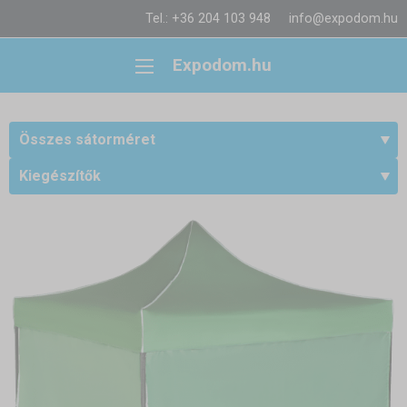
Tel.: +36 204 103 948
info@expodom.hu
Expodom.hu
Összes sátorméret
Kiegészítők