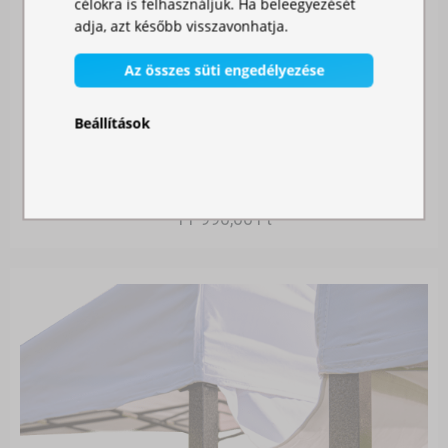
célokra is felhasználjuk. Ha beleegyezését
adja, azt később visszavonhatja.
Az összes süti engedélyezése
Beállítások
SZÚNYOGHÁLÓ SÁTORRA
Raktáron
11 990,00 Ft