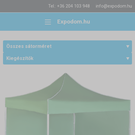
Tel.: +36 204 103 948
info@expodom.hu
Expodom.hu
Összes sátorméret
Kiegészítők