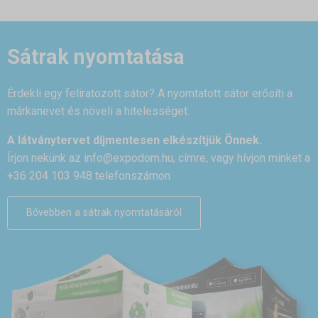
Sátrak nyomtatása
Érdekli egy feliratozott sátor? A nyomtatott sátor erősíti a
márkanevet és növeli a hitelességet.
A látványtervet díjmentesen elkészítjük Önnek.
Írjon nekünk az
info@expodom.hu
, címre, vagy hívjon minket a
+36 204 103 948 telefonszámon
Bővebben a sátrak nyomtatásáról