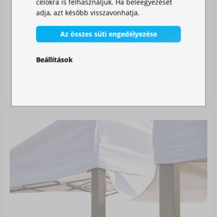
célokra is felhasználjuk. Ha beleegyezését
adja, azt később visszavonhatja.
Az összes süti engedélyezése
SZÚNYOGHÁLÓ SÁTORRA
Beállítások
Raktáron
11 990,00 Ft