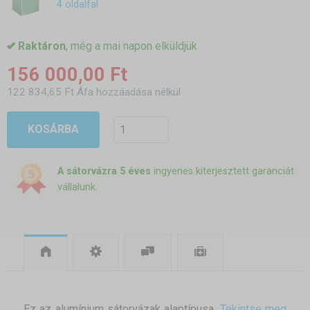
4 oldalfal
Raktáron
, még a mai napon elküldjük
156 000,00 Ft
122 834,65 Ft Áfa hozzáadása nélkül
KOSÁRBA
A sátorvázra 5 éves
ingyenes kiterjesztett garanciát
vállalunk.
Ez az alumínium sátorvázak alaptípusa.
Tekintse meg