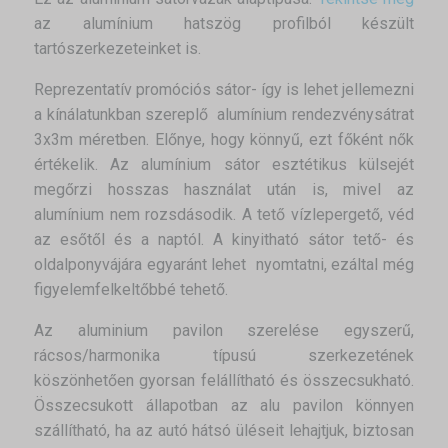
az alumínium hatszög profilból készült
tartószerkezeteinket is.
Reprezentatív promóciós sátor- így is lehet jellemezni
a kínálatunkban szereplő alumínium rendezvénysátrat
3x3m méretben. Előnye, hogy könnyű, ezt főként nők
értékelik. Az alumínium sátor esztétikus külsejét
megőrzi hosszas használat után is, mivel az
alumínium nem rozsdásodik. A tető vízlepergető, véd
az esőtől és a naptól. A kinyitható sátor tető- és
oldalponyvájára egyaránt lehet nyomtatni, ezáltal még
figyelemfelkeltőbbé tehető.
Az aluminium pavilon szerelése egyszerű,
rácsos/harmonika típusú szerkezetének
köszönhetően gyorsan felállítható és összecsukható.
Összecsukott állapotban az alu pavilon könnyen
szállítható, ha az autó hátsó üléseit lehajtjuk, biztosan