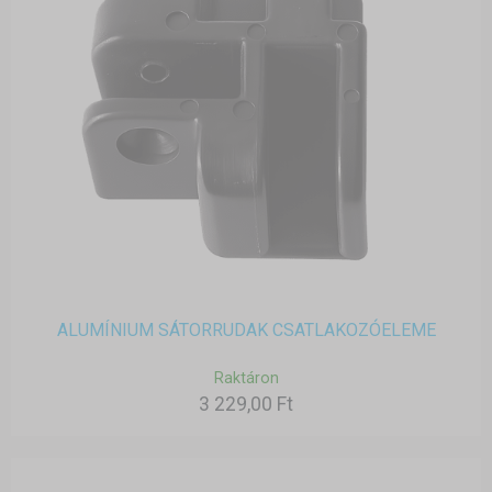
ALUMÍNIUM SÁTORRUDAK CSATLAKOZÓELEME
Raktáron
3 229,00 Ft