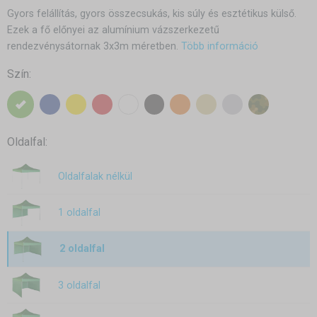
Gyors felállítás, gyors összecsukás, kis súly és esztétikus külső.
Ezek a fő előnyei az alumínium vázszerkezetű
rendezvénysátornak 3x3m méretben.
Több információ
Szín:
Oldalfal:
Oldalfalak nélkül
1 oldalfal
2 oldalfal
3 oldalfal