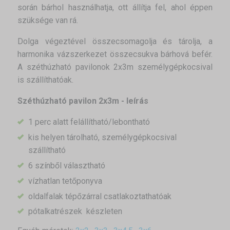
során bárhol használhatja, ott állítja fel, ahol éppen
szüksége van rá.
Dolga végeztével összecsomagolja és tárolja, a
harmonika vázszerkezet összecsukva bárhová befér.
A széthúzható pavilonok 2x3m személygépkocsival
is szállíthatóak.
Széthúzható pavilon 2x3m - leírás
1 perc alatt felállítható/lebontható
kis helyen tárolható, személygépkocsival
szállítható
6 színből választható
vízhatlan tetőponyva
oldalfalak tépőzárral csatlakoztathatóak
pótalkatrészek készleten