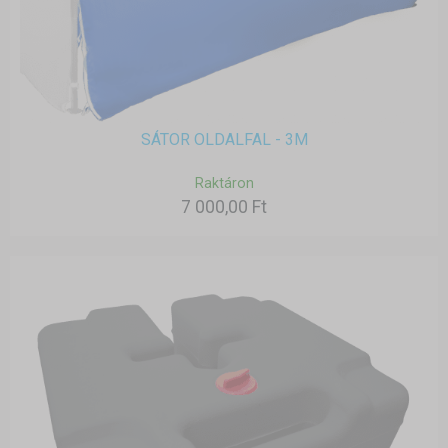
SÁTOR OLDALFAL - 3M
Raktáron
7 000,00 Ft