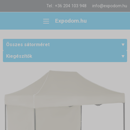
Tel.: +36 204 103 948
info@expodom.hu
Expodom.hu
Összes sátorméret
Kiegészítők