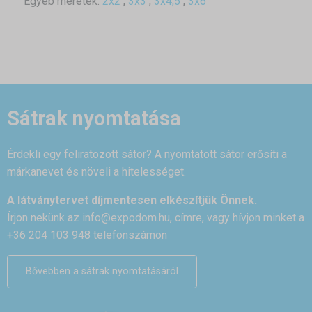
Egyéb méretek:
2x2
,
3x3
,
3x4,5
,
3x6
Sátrak nyomtatása
Érdekli egy feliratozott sátor? A nyomtatott sátor erősíti a
márkanevet és növeli a hitelességet.
A látványtervet díjmentesen elkészítjük Önnek.
Írjon nekünk az
info@expodom.hu
, címre, vagy hívjon minket a
+36 204 103 948 telefonszámon
Bővebben a sátrak nyomtatásáról