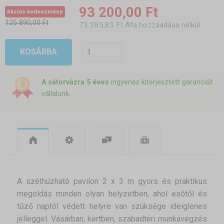
93 200,00 Ft
Akciós kedvezmény
125 890,00 Ft
73 385,83 Ft Áfa hozzáadása nélkül
KOSÁRBA
A sátorvázra 5 éves
ingyenes kiterjesztett garanciát
vállalunk.
A széthúzható pavilon 2 x 3 m gyors és praktikus
megoldás minden olyan helyzetben, ahol esőtől és
tűző naptól védett helyre van szüksége ideiglenes
jelleggel. Vásárban, kertben, szabadtéri munkavégzés