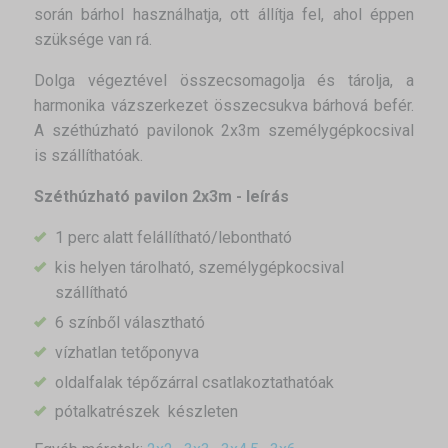
során bárhol használhatja, ott állítja fel, ahol éppen
szüksége van rá.
Dolga végeztével összecsomagolja és tárolja, a
harmonika vázszerkezet összecsukva bárhová befér.
A széthúzható pavilonok 2x3m személygépkocsival
is szállíthatóak.
Széthúzható pavilon 2x3m - leírás
1 perc alatt felállítható/lebontható
kis helyen tárolható, személygépkocsival
szállítható
6 színből választható
vízhatlan tetőponyva
oldalfalak tépőzárral csatlakoztathatóak
pótalkatrészek készleten