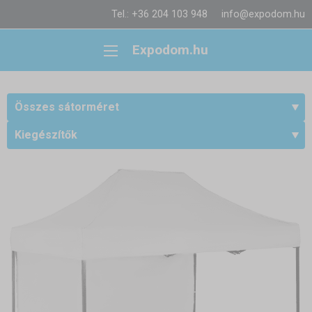
Tel.: +36 204 103 948
info@expodom.hu
Expodom.hu
Összes sátorméret
Kiegészítők