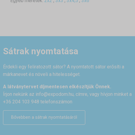
Egyéb méretek:
2x2
,
3x3
,
3x4,5
,
3x6
Sátrak nyomtatása
Érdekli egy feliratozott sátor? A nyomtatott sátor erősíti a
márkanevet és növeli a hitelességet.
A látványtervet díjmentesen elkészítjük Önnek.
Írjon nekünk az
info@expodom.hu
, címre, vagy hívjon minket a
+36 204 103 948 telefonszámon
Bővebben a sátrak nyomtatásáról