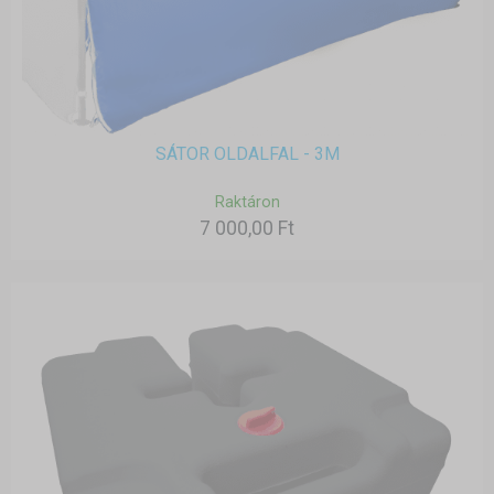
SÁTOR OLDALFAL - 3M
Raktáron
7 000,00 Ft